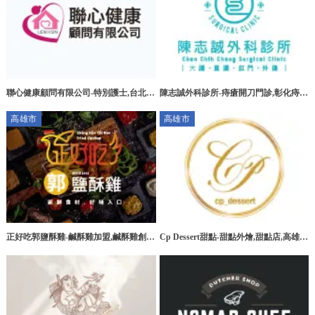
聯心健康顧問有限公司-特別護士,台北特
陳志誠外科診所-痔瘡開刀門診,彰化痔瘡
別護士,板橋特別護士,大安區特別護士
開刀門診,花壇痔瘡開刀門診
高雄市
高雄市
正好吃郭鹽酥雞-鹹酥雞加盟,鹹酥雞創
Cp Dessert甜點-甜點外燴,甜點店,高雄甜
業,高雄鹹酥雞加盟,台南鹹酥雞加盟
點外燴,三民區甜點外燴