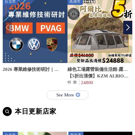
台北市
高雄市
2026 專業維修技術研討｜
綠色工場露營裝備生活館-露營
BMW、VAG
用品店,高雄露營用品店,仁武區
【5折出清價】KZM ALBION
露營用品店
阿爾比豪華隧道帳
24800
特價
See More
本日更新店家