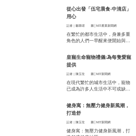
件看似小事卻常常讓人煩惱。像
從心出發「伍宅晨食-中清店」
是衣服太多、空間不夠，或是遇
用心
到突然變天，曬衣服真的讓不少
人感到頭疼。
記者｜鄒壽珺
圖│MIT產業新聞網
在繁忙的都市生活中，身兼多重
角色的人們一早醒來便開始與時
間賽跑，早餐成了開啟美好一天
的關鍵。
皇寵生命寵物禮儀:為每隻愛寵
提供
記者｜陳玉玟
圖│MIT新聞網
在現代繁忙的城市生活中，寵物
已成為許多人生活中不可或缺的
一部分。他們陪伴我們度過無數
個晨昏，帶來無限的歡樂和慰
健身寓：無壓力健身新風潮，
藉。當愛寵的生命走到盡頭時，
打造舒
飼主們往往陷入深深的悲傷，而
如何讓他們走得體面、安心，成
記者｜陳玉玟
圖│MIT新聞網
為每一位寵物家長們心中最重要
健身寓：無壓力健身新風潮，打
的訴求。