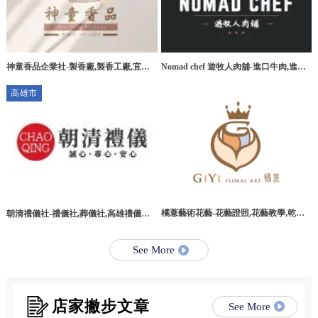
神童香品企業社-製香廠,製香工廠,宜蘭
Nomad chef 遊牧人肉舖-進口牛肉,進口
製香廠,環香工廠
牛肉宅配,桃園進口牛肉,桃園進口牛肉宅
高雄市
配
橘薏藝術花藝-花藝證照,花藝教學,乾燥
朝清禮儀社-禮儀社,葬儀社,高雄禮儀社,
花教學課程,台北乾燥花教學課程
高雄葬儀社,路竹區禮儀社,路竹區葬儀社
See More
店家撇步文章
See More