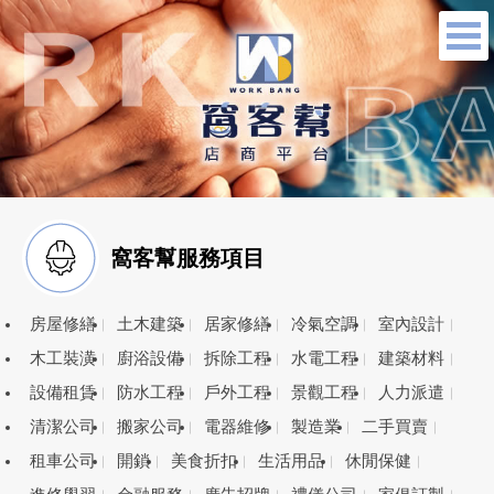
窩客幫服務項目
房屋修繕
土木建築
居家修繕
冷氣空調
室內設計
木工裝潢
廚浴設備
拆除工程
水電工程
建築材料
設備租賃
防水工程
戶外工程
景觀工程
人力派遣
清潔公司
搬家公司
電器維修
製造業
二手買賣
租車公司
開鎖
美食折扣
生活用品
休閒保健