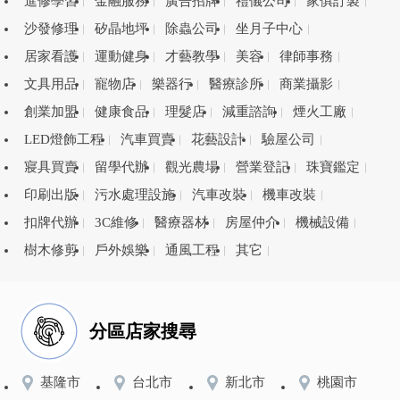
進修學習
金融服務
廣告招牌
禮儀公司
家俱訂製
沙發修理
矽晶地坪
除蟲公司
坐月子中心
居家看護
運動健身
才藝教學
美容
律師事務
文具用品
寵物店
樂器行
醫療診所
商業攝影
創業加盟
健康食品
理髮店
減重諮詢
煙火工廠
LED燈飾工程
汽車買賣
花藝設計
驗屋公司
寢具買賣
留學代辦
觀光農場
營業登記
珠寶鑑定
印刷出版
污水處理設施
汽車改裝
機車改裝
扣牌代辦
3C維修
醫療器材
房屋仲介
機械設備
樹木修剪
戶外娛樂
通風工程
其它
分區店家搜尋
基隆市
台北市
新北市
桃園市