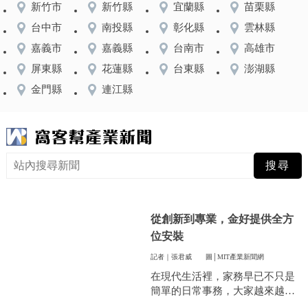
新竹市
新竹縣
宜蘭縣
苗栗縣
台中市
南投縣
彰化縣
雲林縣
嘉義市
嘉義縣
台南市
高雄市
屏東縣
花蓮縣
台東縣
澎湖縣
金門縣
連江縣
從創新到專業，金好提供全方
位安裝
記者｜張君威
圖│MIT產業新聞網
在現代生活裡，家務早已不只是
簡單的日常事務，大家越來越重
視方便和效率，尤其是曬衣服這