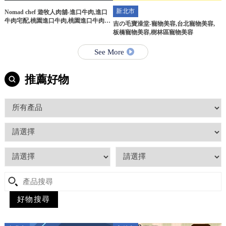
新北市
Nomad chef 遊牧人肉舖-進口牛肉,進口
牛肉宅配,桃園進口牛肉,桃園進口牛肉宅
吉の毛寶澡堂-寵物美容,台北寵物美容,
配
板橋寵物美容,樹林區寵物美容
See More
推薦好物