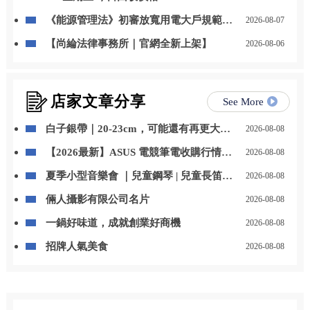
《能源管理法》初審放寬用電大戶規範，
2026-08-07
自用發電、儲能改二擇一
【尚綸法律事務所｜官網全新上架】
2026-08-06
店家文章分享
See More
白子銀帶｜20-23cm，可能還有再更大一
2026-08-08
些，但呎吋報小不報大?，歡迎洽詢，批
【2026最新】ASUS 電競筆電收購行情大
2026-08-08
發零售，歡迎來店賞魚
公開！ROG、TUF 二手回收價怎麼評
夏季小型音樂會 ｜兒童鋼琴 | 兒童長笛｜
2026-08-08
估？ | 台中收購筆電 | 高價收購筆電
幼兒小提琴｜台中音樂教室推薦
倆人攝影有限公司名片
2026-08-08
一鍋好味道，成就創業好商機
2026-08-08
招牌人氣美食
2026-08-08