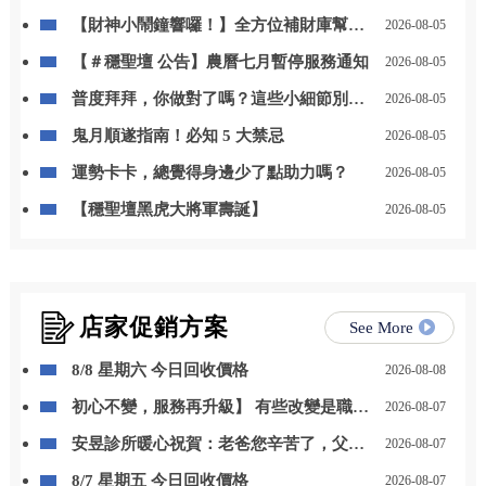
【財神小鬧鐘響囉！】全方位補財庫幫你
2026-08-05
「斬小人、迎貴人」！
【＃穩聖壇 公告】農曆七月暫停服務通知
2026-08-05
普度拜拜，你做對了嗎？這些小細節別忽
2026-08-05
略
鬼月順遂指南！必知 5 大禁忌
2026-08-05
運勢卡卡，總覺得身邊少了點助力嗎？
2026-08-05
【穩聖壇黑虎大將軍壽誕】
2026-08-05
店家促銷方案
See More
8/8 星期六 今日回收價格
2026-08-08
初心不變，服務再升級】 有些改變是職位
2026-08-07
的晉升，更是責任與感謝的累積。 自 115
安昱診所暖心祝賀：老爸您辛苦了，父親
2026-08-07
年 8 月 1 日起，我正式接任尚立汽車北台
節快樂！
中營業一部經理。
8/7 星期五 今日回收價格
2026-08-07