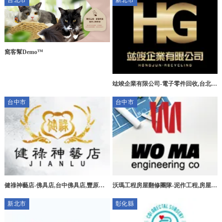
台北市
新北市
窩客幫Demo™
竑竣企業有限公司-電子零件回收,台北電
子零件回收,三峽區電子零件回收,新莊區
台中市
台中市
電子零件回收
健祿神藝店-佛具店,台中佛具店,豐原佛
沃瑪工程房屋翻修團隊-泥作工程,房屋拆
具店,宗教用品買賣
除,台中泥作工程,北屯泥作工程
新北市
彰化縣