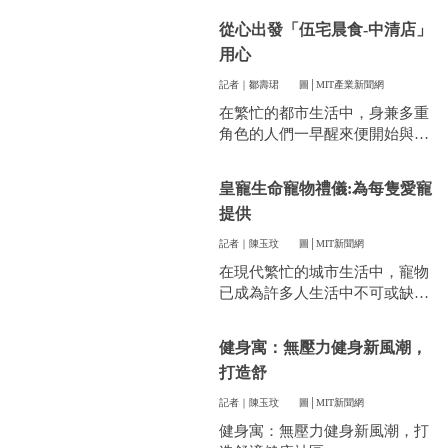
件看似小事卻常常讓人煩惱。像
從心出發「伍宅晨食-中清店」
是衣服太多、空間不夠，或是遇
用心
到突然變天，曬衣服真的讓不少
人感到頭疼。
記者｜鄒壽珺
圖│MIT產業新聞網
在繁忙的都市生活中，身兼多重
角色的人們一早醒來便開始與時
間賽跑，早餐成了開啟美好一天
的關鍵。
皇寵生命寵物禮儀:為每隻愛寵
提供
記者｜陳玉玟
圖│MIT新聞網
在現代繁忙的城市生活中，寵物
已成為許多人生活中不可或缺的
一部分。他們陪伴我們度過無數
個晨昏，帶來無限的歡樂和慰
健身寓：無壓力健身新風潮，
藉。當愛寵的生命走到盡頭時，
打造舒
飼主們往往陷入深深的悲傷，而
如何讓他們走得體面、安心，成
記者｜陳玉玟
圖│MIT新聞網
為每一位寵物家長們心中最重要
健身寓：無壓力健身新風潮，打
的訴求。