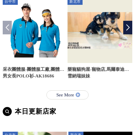
台中市
新北市
采衣團體服-團體服工廠,團體服,
樂寵貓狗屋-寵物店,馬爾泰迪幼
台中團體服工廠,台中團體服
男女長POLO衫-AK18686
犬買賣,台北寵物店,板橋馬爾泰
雪納瑞妹妹
迪幼犬買賣
See More
本日更新店家