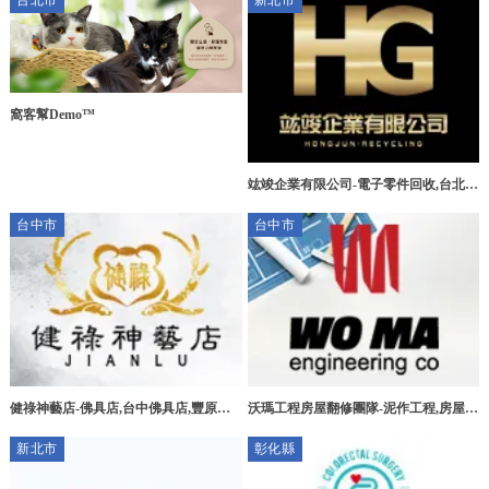
台北市
新北市
窩客幫Demo™
竑竣企業有限公司-電子零件回收,台北電
子零件回收,三峽區電子零件回收,新莊區
台中市
台中市
電子零件回收
健祿神藝店-佛具店,台中佛具店,豐原佛
沃瑪工程房屋翻修團隊-泥作工程,房屋拆
具店,宗教用品買賣
除,台中泥作工程,北屯泥作工程
新北市
彰化縣