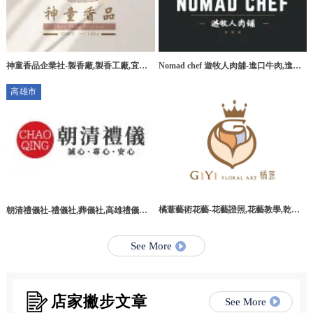
神童香品企業社-製香廠,製香工廠,宜蘭
Nomad chef 遊牧人肉舖-進口牛肉,進口
製香廠,環香工廠
牛肉宅配,桃園進口牛肉,桃園進口牛肉宅
高雄市
配
橘薏藝術花藝-花藝證照,花藝教學,乾燥
朝清禮儀社-禮儀社,葬儀社,高雄禮儀社,
花教學課程,台北乾燥花教學課程
高雄葬儀社,路竹區禮儀社,路竹區葬儀社
See More
店家撇步文章
See More