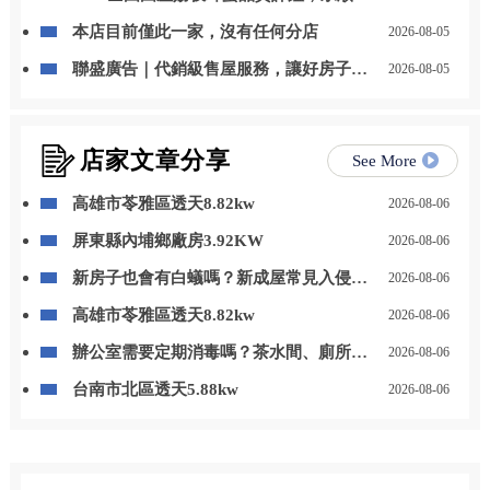
事業蜂產品特等獎
本店目前僅此一家，沒有任何分店
2026-08-05
聯盛廣告｜代銷級售屋服務，讓好房子被
2026-08-05
看見，讓好價值被實現
店家文章分享
See More
高雄市苓雅區透天8.82kw
2026-08-06
屏東縣內埔鄉廠房3.92KW
2026-08-06
新房子也會有白蟻嗎？新成屋常見入侵原
2026-08-06
因與預防方法/高雄白蟻防治,高雄除白蟻,
高雄市苓雅區透天8.82kw
2026-08-06
高雄除白蟻推薦,高雄白蟻防治,高雄除蟲
推薦
辦公室需要定期消毒嗎？茶水間、廁所與
2026-08-06
公共區域整理/高雄辦公室消毒,高雄大樓
台南市北區透天5.88kw
2026-08-06
消毒,高雄除蟲公司,高雄環境消毒