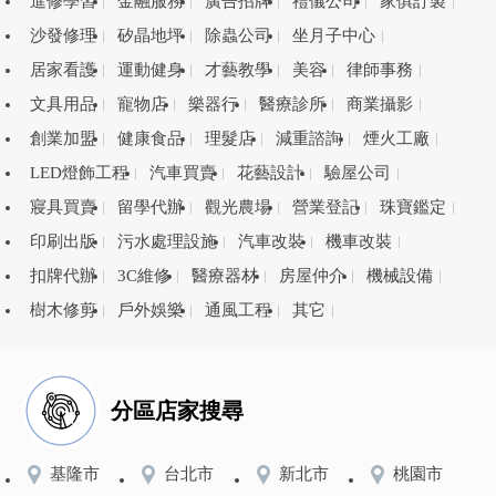
進修學習
金融服務
廣告招牌
禮儀公司
家俱訂製
沙發修理
矽晶地坪
除蟲公司
坐月子中心
居家看護
運動健身
才藝教學
美容
律師事務
文具用品
寵物店
樂器行
醫療診所
商業攝影
創業加盟
健康食品
理髮店
減重諮詢
煙火工廠
LED燈飾工程
汽車買賣
花藝設計
驗屋公司
寢具買賣
留學代辦
觀光農場
營業登記
珠寶鑑定
印刷出版
污水處理設施
汽車改裝
機車改裝
扣牌代辦
3C維修
醫療器材
房屋仲介
機械設備
樹木修剪
戶外娛樂
通風工程
其它
分區店家搜尋
基隆市
台北市
新北市
桃園市