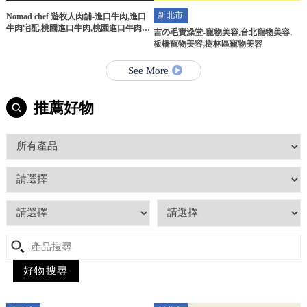
新北市
Nomad chef 遊牧人肉舖-進口牛肉,進口
牛肉宅配,桃園進口牛肉,桃園進口牛肉宅
吉の毛寶澡堂-寵物美容,台北寵物美容,
配
板橋寵物美容,樹林區寵物美容
See More
推薦好物