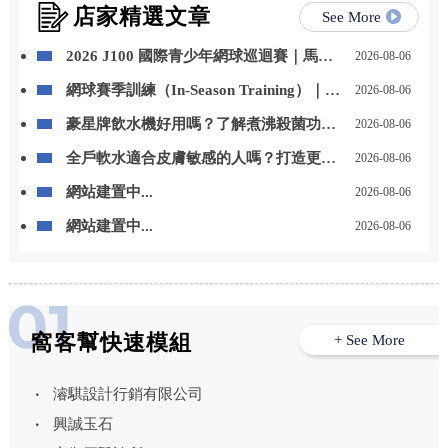
店家精選文章
See More
2026 J100 國際青少年網球巡迴賽｜馬來
2026-08-06
西亞站 勇奪冠軍
網球賽季訓練（In-Season Training）｜如
2026-08-06
何兼顧比賽與體能
豪星牌飲水機好用嗎？了解煮沸殺菌功能
2026-08-06
與日常飲水優勢 – 高雄豪星牌飲水機｜高
全戶軟水適合皮膚敏感的人嗎？打造更舒
2026-08-06
雄飲水機推薦
適的居家用水環境 – 高雄全戶軟水安裝｜
網站建置中...
2026-08-06
高雄全戶軟水設備安裝
網站建置中...
2026-08-06
窩客幫快速模組
+ See More
濬騏設計行銷有限公司
興誠玉石