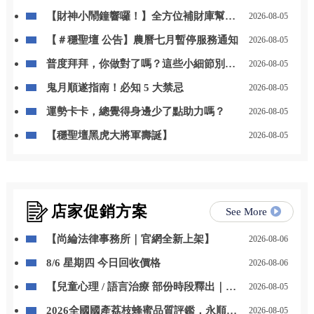
【財神小鬧鐘響囉！】全方位補財庫幫你
2026-08-05
「斬小人、迎貴人」！
【＃穩聖壇 公告】農曆七月暫停服務通知
2026-08-05
普度拜拜，你做對了嗎？這些小細節別忽
2026-08-05
略
鬼月順遂指南！必知 5 大禁忌
2026-08-05
運勢卡卡，總覺得身邊少了點助力嗎？
2026-08-05
【穩聖壇黑虎大將軍壽誕】
2026-08-05
店家促銷方案
See More
【尚綸法律事務所｜官網全新上架】
2026-08-06
8/6 星期四 今日回收價格
2026-08-06
【兒童心理 / 語言治療 部份時段釋出｜開
2026-08-05
放預約】
2026全國國產荔枝蜂蜜品質評鑑，永順豐
2026-08-05