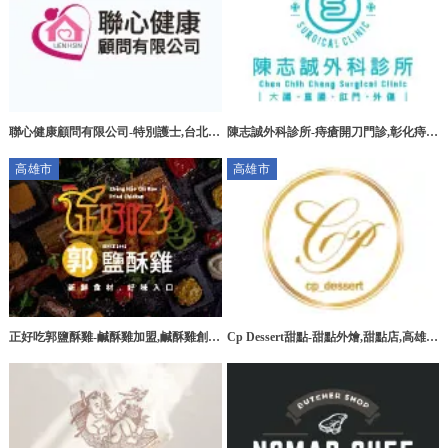
聯心健康顧問有限公司-特別護士,台北特
陳志誠外科診所-痔瘡開刀門診,彰化痔瘡
別護士,板橋特別護士,大安區特別護士
開刀門診,花壇痔瘡開刀門診
高雄市
高雄市
正好吃郭鹽酥雞-鹹酥雞加盟,鹹酥雞創
Cp Dessert甜點-甜點外燴,甜點店,高雄甜
業,高雄鹹酥雞加盟,台南鹹酥雞加盟
點外燴,三民區甜點外燴