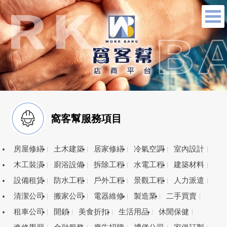
窩客幫服務項目
房屋修繕
土木建築
居家修繕
冷氣空調
室內設計
木工裝潢
廚浴設備
拆除工程
水電工程
建築材料
設備租賃
防水工程
戶外工程
景觀工程
人力派遣
清潔公司
搬家公司
電器維修
製造業
二手買賣
租車公司
開鎖
美食折扣
生活用品
休閒保健