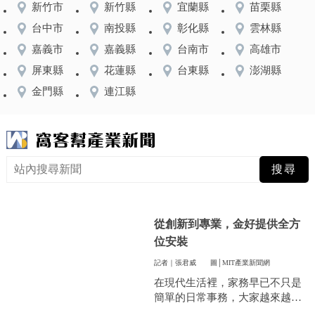
新竹市
新竹縣
宜蘭縣
苗栗縣
台中市
南投縣
彰化縣
雲林縣
嘉義市
嘉義縣
台南市
高雄市
屏東縣
花蓮縣
台東縣
澎湖縣
金門縣
連江縣
從創新到專業，金好提供全方
位安裝
記者｜張君威
圖│MIT產業新聞網
在現代生活裡，家務早已不只是
簡單的日常事務，大家越來越重
視方便和效率，尤其是曬衣服這