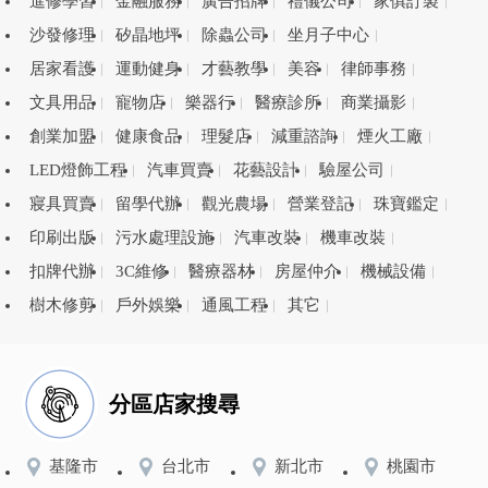
進修學習
金融服務
廣告招牌
禮儀公司
家俱訂製
沙發修理
矽晶地坪
除蟲公司
坐月子中心
居家看護
運動健身
才藝教學
美容
律師事務
文具用品
寵物店
樂器行
醫療診所
商業攝影
創業加盟
健康食品
理髮店
減重諮詢
煙火工廠
LED燈飾工程
汽車買賣
花藝設計
驗屋公司
寢具買賣
留學代辦
觀光農場
營業登記
珠寶鑑定
印刷出版
污水處理設施
汽車改裝
機車改裝
扣牌代辦
3C維修
醫療器材
房屋仲介
機械設備
樹木修剪
戶外娛樂
通風工程
其它
分區店家搜尋
基隆市
台北市
新北市
桃園市