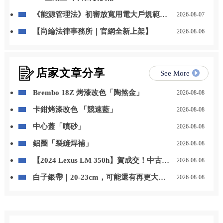
《能源管理法》初審放寬用電大戶規範，
2026-08-07
自用發電、儲能改二擇一
【尚綸法律事務所｜官網全新上架】
2026-08-06
店家文章分享
See More
Brembo 18Z 烤漆改色「陶煞金」
2026-08-08
卡鉗烤漆改色 「競速藍」
2026-08-08
中心蓋「噴砂」
2026-08-08
鋁圈「裂縫焊補」
2026-08-08
【2024 Lexus LM 350h】賀成交！中古車
2026-08-08
收購/汽車改裝/二手車買賣/桃園中古車收
白子銀帶｜20-23cm，可能還有再更大一
2026-08-08
購
些，但呎吋報小不報大?，歡迎洽詢，批
發零售，歡迎來店賞魚