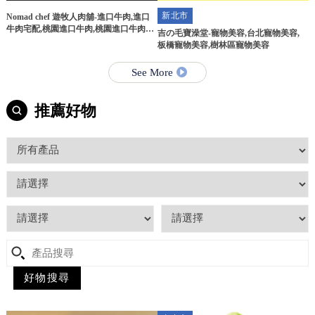
新北市
Nomad chef 遊牧人肉舖-進口牛肉,進口
牛肉宅配,桃園進口牛肉,桃園進口牛肉宅
吉の毛寶澡堂-寵物美容,台北寵物美容,
配
板橋寵物美容,樹林區寵物美容
See More
推薦好物