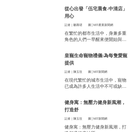
件看似小事卻常常讓人煩惱。像
從心出發「伍宅晨食-中清店」
是衣服太多、空間不夠，或是遇
用心
到突然變天，曬衣服真的讓不少
人感到頭疼。
記者｜鄒壽珺
圖│MIT產業新聞網
在繁忙的都市生活中，身兼多重
角色的人們一早醒來便開始與時
間賽跑，早餐成了開啟美好一天
的關鍵。
皇寵生命寵物禮儀:為每隻愛寵
提供
記者｜陳玉玟
圖│MIT新聞網
在現代繁忙的城市生活中，寵物
已成為許多人生活中不可或缺的
一部分。他們陪伴我們度過無數
個晨昏，帶來無限的歡樂和慰
健身寓：無壓力健身新風潮，
藉。當愛寵的生命走到盡頭時，
打造舒
飼主們往往陷入深深的悲傷，而
如何讓他們走得體面、安心，成
記者｜陳玉玟
圖│MIT新聞網
為每一位寵物家長們心中最重要
健身寓：無壓力健身新風潮，打
的訴求。