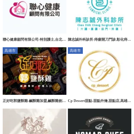
聯心健康顧問有限公司-特別護士,台北特
陳志誠外科診所-痔瘡開刀門診,彰化痔瘡
別護士,板橋特別護士,大安區特別護士
開刀門診,花壇痔瘡開刀門診
高雄市
高雄市
正好吃郭鹽酥雞-鹹酥雞加盟,鹹酥雞創
Cp Dessert甜點-甜點外燴,甜點店,高雄甜
業,高雄鹹酥雞加盟,台南鹹酥雞加盟
點外燴,三民區甜點外燴