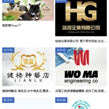
台北市
新北市
窩客幫Demo™
竑竣企業有限公司-電子零件回收,台北電
子零件回收,三峽區電子零件回收,新莊區
台中市
台中市
電子零件回收
健祿神藝店-佛具店,台中佛具店,豐原佛
沃瑪工程房屋翻修團隊-泥作工程,房屋拆
具店,宗教用品買賣
除,台中泥作工程,北屯泥作工程
新北市
彰化縣