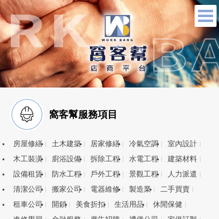
窩客幫服務項目
房屋修繕
土木建築
居家修繕
冷氣空調
室內設計
木工裝潢
廚浴設備
拆除工程
水電工程
建築材料
設備租賃
防水工程
戶外工程
景觀工程
人力派遣
清潔公司
搬家公司
電器維修
製造業
二手買賣
租車公司
開鎖
美食折扣
生活用品
休閒保健