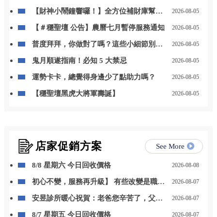
【財神小鬧鐘響囉！】全方位補財庫幫你
2026-08-05
「斬小人、迎貴人」！
【＃穩聖壇 公告】農曆七月暫停服務通知
2026-08-05
普度拜拜，你做對了嗎？這些小細節別忽
2026-08-05
略
鬼月順遂指南！必知 5 大禁忌
2026-08-05
運勢卡卡，總覺得身邊少了點助力嗎？
2026-08-05
【穩聖壇黑虎大將軍壽誕】
2026-08-05
店家促銷方案
See More
8/8 星期六 今日回收價格
2026-08-08
初心不變，服務再升級】 有些改變是職位
2026-08-07
的晉升，更是責任與感謝的累積。 自 115
安昱診所暖心祝賀：老爸您辛苦了，父親
2026-08-07
年 8 月 1 日起，我正式接任尚立汽車北台
節快樂！
中營業一部經理。
8/7 星期五 今日回收價格
2026-08-07