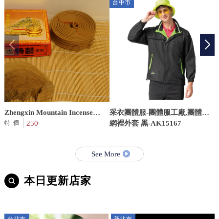
台中市
Zhengxin Mountain Incense
采衣團體服-團體服工廠,團體服,
Sticks (Standard Version,
250
台中團體服工廠,台中團體服
網裡外套 黑-AK15167
特價
H25B)
See More
本日更新店家