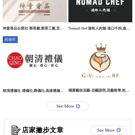
神童香品企業社-製香廠,製香工廠,宜蘭
Nomad chef 遊牧人肉舖-進口牛肉,進口
製香廠,環香工廠
牛肉宅配,桃園進口牛肉,桃園進口牛肉宅
高雄市
配
橘薏藝術花藝-花藝證照,花藝教學,乾燥
朝清禮儀社-禮儀社,葬儀社,高雄禮儀社,
花教學課程,台北乾燥花教學課程
高雄葬儀社,路竹區禮儀社,路竹區葬儀社
See More
店家撇步文章
See More