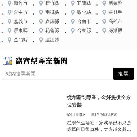
新竹市
新竹縣
宜蘭縣
苗栗縣
台中市
南投縣
彰化縣
雲林縣
嘉義市
嘉義縣
台南市
高雄市
屏東縣
花蓮縣
台東縣
澎湖縣
金門縣
連江縣
從創新到專業，金好提供全方
位安裝
記者｜張君威
圖│MIT產業新聞網
在現代生活裡，家務早已不只是
簡單的日常事務，大家越來越重
視方便和效率，尤其是曬衣服這