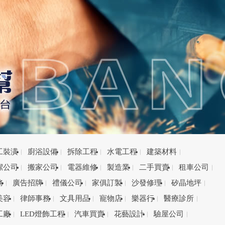
工裝潢
廚浴設備
拆除工程
水電工程
建築材料
潔公司
搬家公司
電器維修
製造業
二手買賣
租車公司
務
廣告招牌
禮儀公司
家俱訂製
沙發修理
矽晶地坪
美容
律師事務
文具用品
寵物店
樂器行
醫療診所
工廠
LED燈飾工程
汽車買賣
花藝設計
驗屋公司