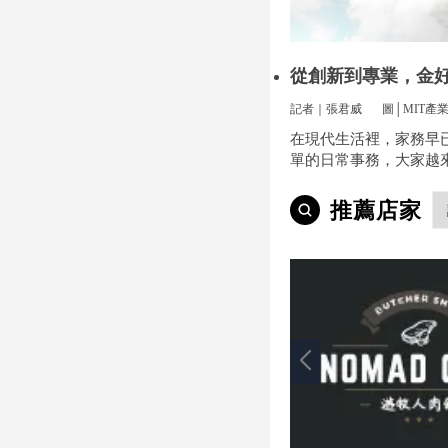
從創新到專業，金
方位安裝
記者｜張君威
圖│MIT產
在現代生活裡，家務早
單的日常事務，大家越
便和效率，尤其是曬衣
小事卻常常讓人煩惱。
推薦店家
多、空間不夠，或是遇
天，曬衣服真的讓不少
疼。