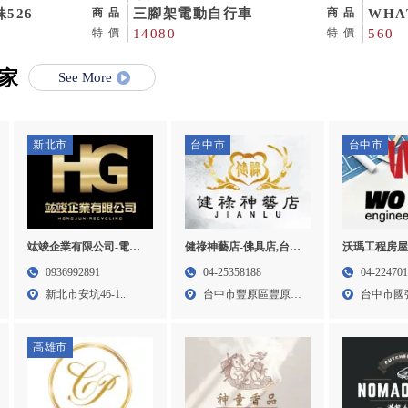
526
禮品批發商,八德禮品批發商
三腳架電動自行車
品-
WHA
商品
商品
14080
賣店
STE
560
特價
特價
露營
家
See More
新北市
台中市
台中市
竑竣企業有限公司-電子
健祿神藝店-佛具店,台中
沃瑪工程房屋
零件回收,台北電子零件
佛具店,豐原佛具店,宗教
泥作工程,房
0936992891
04-25358188
04-22470
回收,三峽區電子零件回
用品買賣
泥作工程,北
新北市安坑46-1...
台中市豐原區豐原大
台中市國強街
收,新莊區電子零件回收
道一段...
高雄市