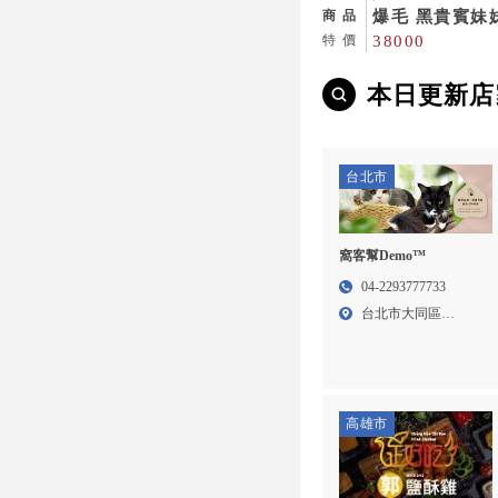
爆毛 黑貴賓妹妹
商品
38000
特價
本日更新店
台北市
窩客幫Demo™
04-2293777733
台北市大同區
Addres...
高雄市