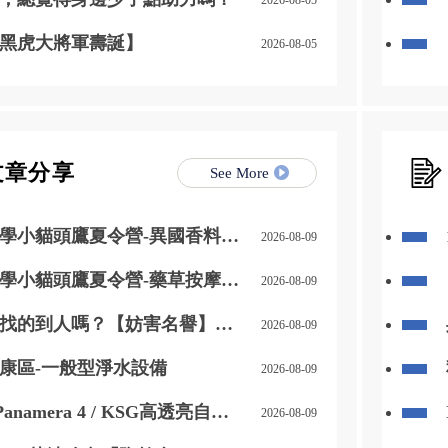
黑虎大將軍壽誕】
2026-08-05
文章分享
See More
學小貓頭鷹夏令營-異國香料大
2026-08-09
度奶茶香料包/萬用異國香料製
學小貓頭鷹夏令營-藥草按摩球
2026-08-09
找的到人嗎？【妨害名譽】
2026-08-09
】，律師成功起訴的案例分享
師推薦】
康區-一般型淨水設備
2026-08-09
 Panamera 4 / KSG高透亮自體
2026-08-09
皮