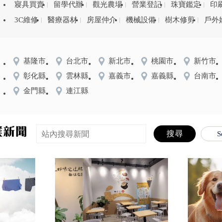
寢具買賣
留學代辦
觀光農場
營業登記
珠寶鑑定
印
3C維修
醫療器材
房屋仲介
機械設備
樹木修剪
戶外
基隆市
台北市
新北市
桃園市
新竹市
彰化縣
雲林縣
嘉義市
嘉義縣
台南市
金門縣
連江縣
S