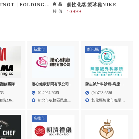
露營用品店,露營用品專
TNOT｜FOLDING
鞋客製化,台中客製球鞋,西
個性化客製球鞋NIKE
商品
,桃園露營用品店,中壢
P STOOL 摺疊墊高椅
屯運動鞋客製化
10999
特價
用品專賣店
新北市
彰化縣
翻修團隊-
聯心健康顧問有限公司-
陳志誠外科診所-痔瘡開
屋拆除,台中
特別護士,台北特別護士,
刀門診,彰化痔瘡開刀門
133
02-2964-2985
(04)723-6586
屯泥作工程
板橋特別護士,大安區特
診,花壇痔瘡開刀門診
236...
新北市板橋區民生路
彰化縣彰化市曉陽路
別護士
一段3...
58號...
高雄市