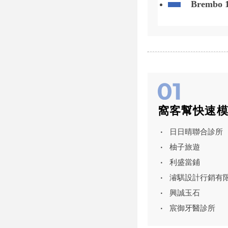
Bremb
窩客幫快速
日日晴聯合診所
柚子旅遊
利盛當鋪
濬騏設計行銷有
興誠玉石
宸御牙醫診所