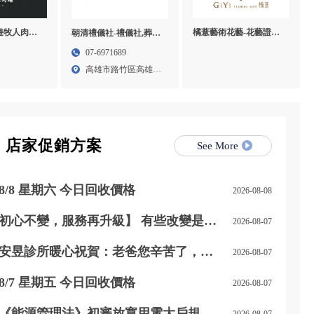
橘薏藝術花藝-花藝證照,
f 遊牧人肉舖-
朝清禮儀社-禮儀社,葬儀
花藝教學,乾燥花教學課
口牛肉宅配,
社,高雄禮儀社,高雄葬儀
07-6971689
程,台北乾燥花教學課程
,桃園進口
社,路竹區禮儀社,路竹區
高雄市路竹區高雄市
葬儀社
路竹區...
店家促銷方案
See More
8/8 星期六 今日回收價格
2026-08-08
初心不變，服務再升級】 有些改變是職
2026-08-07
位的晉升，更是責任與感謝的累積。 自
115 年 8 月 1 日起，我正式接任尚立汽
安昱診所暖心祝賀：老爸您辛苦了，父
2026-08-07
車北台中營業一部經理。
親節快樂！
8/7 星期五 今日回收價格
2026-08-07
《能源管理法》初審放寬用電大戶規
2026-08-07