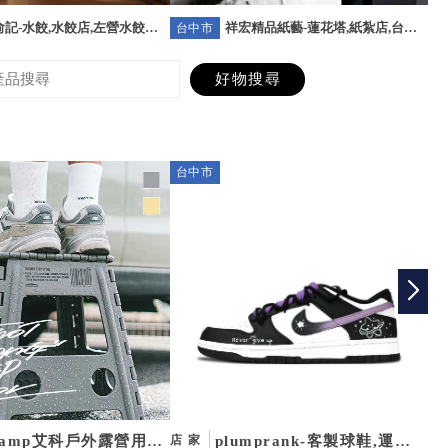
記-水餃,水餃店,左營水餃店,
祥宏精品紙藝-蓮花塔,紙紮店,台北
台中市
台
水餃店
蓮花塔,台北紙紮店
台中市
新
Camp艾科戶外露營用
plumprank-客製球鞋,運動
店家