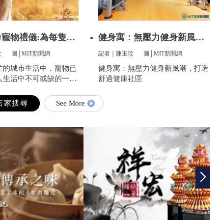
寵物禮儀:為每隻愛
健身寓：無壓力健身新風
潮，打造舒
玟
圖│MIT新聞網
記者｜陳玉玟
圖│MIT新聞網
忙的城市生活中，寵物已
健身寓：無壓力健身新風潮，打造
人生活中不可或缺的一部
舒適健康社區
陪伴我們度過無數個晨
無限的歡樂和慰藉。當愛
See More
走到盡頭時，飼主們往往
的悲傷，而如何讓他們走
安心，成為每一位寵物家
最重要的訴求。