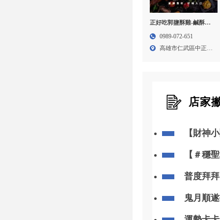
正好吃郭鹽酥雞-鹹酥雞
加盟,鹹酥雞創業,高雄鹹
0989-072-651
酥雞加盟,台南鹹酥雞加
高雄市仁武區中正路
盟
174...
店家
【財神小
你「斬小
【＃穩聖
知
普度拜拜
忽略
鬼月順遂
運勢卡卡