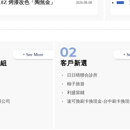
o 18Z 烤漆改色「陶煞金」
2026-08-08
+ See More
+ S
模組
客戶新選
日日晴聯合診所
柚子旅遊
利盛當鋪
限公司
速可換刷卡換現金-台中刷卡換現