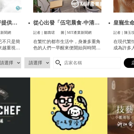
好提供全
從心出發「伍宅晨食-中清
皇寵生命
店」用心
寵提供
業新聞網
記者｜鄒壽珺
圖│MIT產業新聞網
記者｜陳玉
已不只是簡
在繁忙的都市生活中，身兼多重角
在現代繁
來越重視方
色的人們一早醒來便開始與時間賽
成為許多
服這件看似
跑，早餐成了開啟美好一天的關
分。他們
像是衣服太
鍵。
昏，帶來
到突然變
寵的生命
人感到頭
陷入深深
得體面、
長們心中