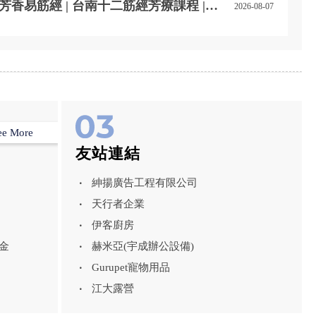
芳香易筋經 | 台南十二筋經芳療課程 |
2026-08-07
台南芳療課程
ee More
友站連結
紳揚廣告工程有限公司
天行者企業
伊客廚房
金
赫米亞(宇成辦公設備)
Gurupet寵物用品
江大露營