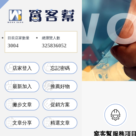
目前店家數量
總瀏覽人數
3004
325836052
店家登入
忘記密碼
最新加入
推薦好物
撇步文章
促銷方案
文章分享
精選文章
窩客幫服務項