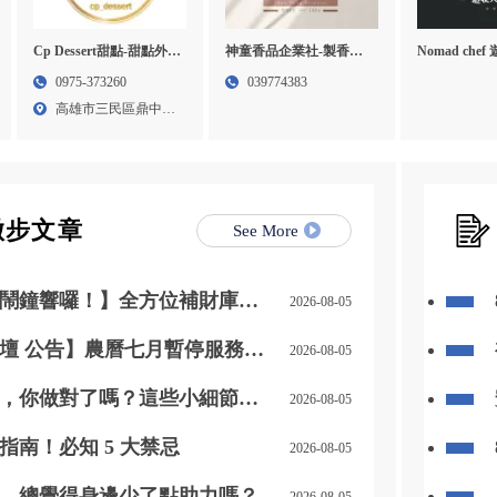
Cp Dessert甜點-甜點外
神童香品企業社-製香廠,
Nomad che
燴,甜點店,高雄甜點外燴,
製香工廠,宜蘭製香廠,環
進口牛肉,進
0975-373260
039774383
三民區甜點外燴
香工廠
桃園進口牛肉
高雄市三民區鼎中路
牛肉宅配
419...
撇步文章
See More
鬧鐘響囉！】全方位補財庫幫
2026-08-05
人、迎貴人」！
壇 公告】農曆七月暫停服務通
2026-08-05
，你做對了嗎？這些小細節別
2026-08-05
指南！必知 5 大禁忌
2026-08-05
，總覺得身邊少了點助力嗎？
2026-08-05