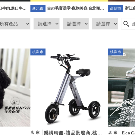
吉の毛寶澡堂-寵物美容,台北寵物
浙江俞
-進口牛肉,進口牛肉
新北市
高雄市
美容,板橋寵物美容,樹林區寵物美
高雄
口牛肉宅配
容
桃園市
桃園市
樂購晴鑫-禮品批發商,桃園
Eco
店家
店家