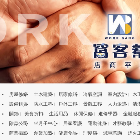
房屋修繕
土木建築
居家修繕
冷氣空調
室內設計
木
設備租賃
防水工程
戶外工程
景觀工程
人力派遣
清
開鎖
美食折扣
生活用品
休閒保健
進修學習
金融服
除蟲公司
坐月子中心
居家看護
運動健身
才藝教學
商業攝影
創業加盟
健康食品
理髮店
減重諮詢
煙火
目