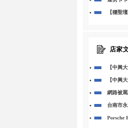
【穩聖壇
店家
【中興大
冒險之印
作】
【中興大
製作】
網路被罵
【個資法
【台北律
台南市永
Porsche
修復犀牛