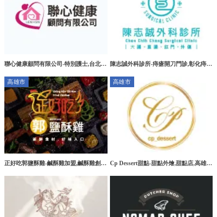
聯心健康顧問有限公司-特別護士,台北特
陳志誠外科診所-痔瘡開刀門診,彰化痔瘡
別護士,板橋特別護士,大安區特別護士
開刀門診,花壇痔瘡開刀門診
高雄市
高雄市
正好吃郭鹽酥雞-鹹酥雞加盟,鹹酥雞創
Cp Dessert甜點-甜點外燴,甜點店,高雄甜
業,高雄鹹酥雞加盟,台南鹹酥雞加盟
點外燴,三民區甜點外燴