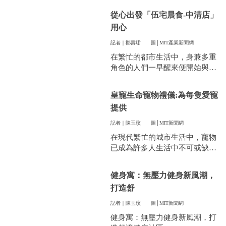
件看似小事卻常常讓人煩惱。像
從心出發「伍宅晨食-中清店」
是衣服太多、空間不夠，或是遇
用心
到突然變天，曬衣服真的讓不少
人感到頭疼。
記者｜鄒壽珺
圖│MIT產業新聞網
在繁忙的都市生活中，身兼多重
角色的人們一早醒來便開始與時
間賽跑，早餐成了開啟美好一天
的關鍵。
皇寵生命寵物禮儀:為每隻愛寵
提供
記者｜陳玉玟
圖│MIT新聞網
在現代繁忙的城市生活中，寵物
已成為許多人生活中不可或缺的
一部分。他們陪伴我們度過無數
個晨昏，帶來無限的歡樂和慰
健身寓：無壓力健身新風潮，
藉。當愛寵的生命走到盡頭時，
打造舒
飼主們往往陷入深深的悲傷，而
如何讓他們走得體面、安心，成
記者｜陳玉玟
圖│MIT新聞網
為每一位寵物家長們心中最重要
健身寓：無壓力健身新風潮，打
的訴求。