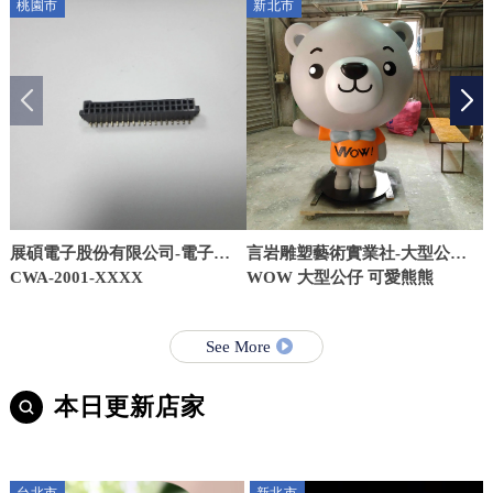
桃園市
新北市
展碩電子股份有限公司-電子零
言岩雕塑藝術實業社-大型公仔
件公司,桃園電子零件公司,蘆竹
CWA-2001-XXXX
訂製,公仔裝置藝術,台北大型公
WOW 大型公仔 可愛熊熊
區電子零件公司
仔訂製,八里區大型公仔訂製廠
商
See More
本日更新店家