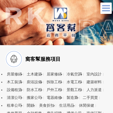
窩客幫服務項目
房屋修繕
土木建築
居家修繕
冷氣空調
室內設計
木工裝潢
廚浴設備
拆除工程
水電工程
建築材料
設備租賃
防水工程
戶外工程
景觀工程
人力派遣
清潔公司
搬家公司
電器維修
製造業
二手買賣
租車公司
開鎖
美食折扣
生活用品
休閒保健