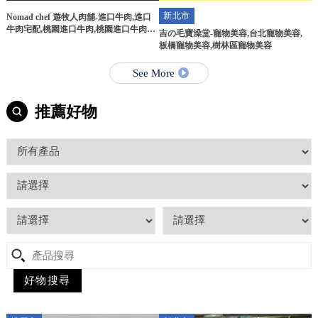
新北市
Nomad chef 遊牧人肉舖-進口牛肉,進口
牛肉宅配,桃園進口牛肉,桃園進口牛肉宅
吉の毛寶澡堂-寵物美容,台北寵物美容,
配
板橋寵物美容,樹林區寵物美容
See More
推薦好物