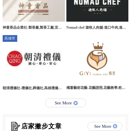
神童香品企業社-製香廠,製香工廠,宜蘭
Nomad chef 遊牧人肉舖-進口牛肉,進口
製香廠,環香工廠
牛肉宅配,桃園進口牛肉,桃園進口牛肉宅
高雄市
配
橘薏藝術花藝-花藝證照,花藝教學,乾燥
朝清禮儀社-禮儀社,葬儀社,高雄禮儀社,
花教學課程,台北乾燥花教學課程
高雄葬儀社,路竹區禮儀社,路竹區葬儀社
See More
店家撇步文章
See More