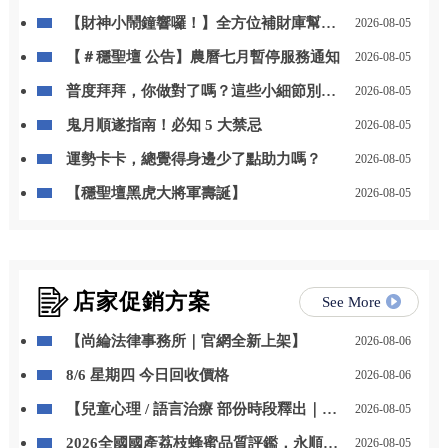
【財神小鬧鐘響囉！】全方位補財庫幫你
2026-08-05
「斬小人、迎貴人」！
【＃穩聖壇 公告】農曆七月暫停服務通知
2026-08-05
普度拜拜，你做對了嗎？這些小細節別忽
2026-08-05
略
鬼月順遂指南！必知 5 大禁忌
2026-08-05
運勢卡卡，總覺得身邊少了點助力嗎？
2026-08-05
【穩聖壇黑虎大將軍壽誕】
2026-08-05
店家促銷方案
See More
【尚綸法律事務所｜官網全新上架】
2026-08-06
8/6 星期四 今日回收價格
2026-08-06
【兒童心理 / 語言治療 部份時段釋出｜開
2026-08-05
放預約】
2026全國國產荔枝蜂蜜品質評鑑，永順豐
2026-08-05