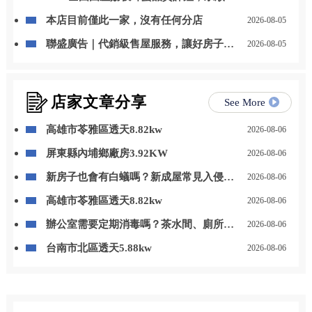
事業蜂產品特等獎
本店目前僅此一家，沒有任何分店
2026-08-05
聯盛廣告｜代銷級售屋服務，讓好房子被
2026-08-05
看見，讓好價值被實現
店家文章分享
See More
高雄市苓雅區透天8.82kw
2026-08-06
屏東縣內埔鄉廠房3.92KW
2026-08-06
新房子也會有白蟻嗎？新成屋常見入侵原
2026-08-06
因與預防方法/高雄白蟻防治,高雄除白蟻,
高雄市苓雅區透天8.82kw
2026-08-06
高雄除白蟻推薦,高雄白蟻防治,高雄除蟲
推薦
辦公室需要定期消毒嗎？茶水間、廁所與
2026-08-06
公共區域整理/高雄辦公室消毒,高雄大樓
台南市北區透天5.88kw
2026-08-06
消毒,高雄除蟲公司,高雄環境消毒