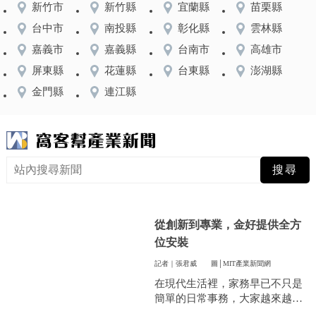
新竹市
新竹縣
宜蘭縣
苗栗縣
台中市
南投縣
彰化縣
雲林縣
嘉義市
嘉義縣
台南市
高雄市
屏東縣
花蓮縣
台東縣
澎湖縣
金門縣
連江縣
從創新到專業，金好提供全方
位安裝
記者｜張君威
圖│MIT產業新聞網
在現代生活裡，家務早已不只是
簡單的日常事務，大家越來越重
視方便和效率，尤其是曬衣服這