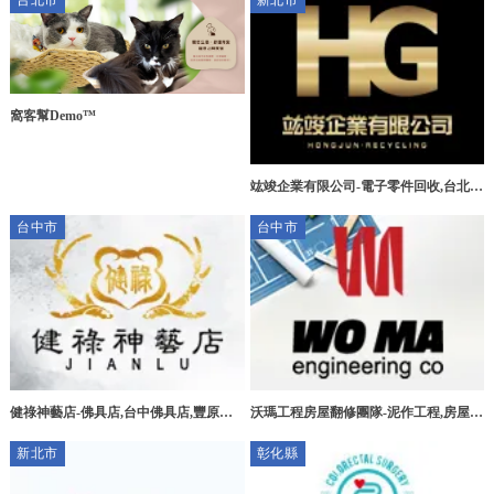
台北市
新北市
窩客幫Demo™
竑竣企業有限公司-電子零件回收,台北電
子零件回收,三峽區電子零件回收,新莊區
台中市
台中市
電子零件回收
健祿神藝店-佛具店,台中佛具店,豐原佛
沃瑪工程房屋翻修團隊-泥作工程,房屋拆
具店,宗教用品買賣
除,台中泥作工程,北屯泥作工程
新北市
彰化縣