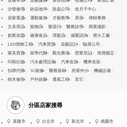
進修學習
金融服務
廣告招牌
禮儀公司
家俱訂製
沙發修理
矽晶地坪
除蟲公司
坐月子中心
居家看護
運動健身
才藝教學
美容
律師事務
文具用品
寵物店
樂器行
醫療診所
商業攝影
創業加盟
健康食品
理髮店
減重諮詢
煙火工廠
LED燈飾工程
汽車買賣
花藝設計
驗屋公司
寢具買賣
留學代辦
觀光農場
營業登記
珠寶鑑定
印刷出版
污水處理設施
汽車改裝
機車改裝
扣牌代辦
3C維修
醫療器材
房屋仲介
機械設備
樹木修剪
戶外娛樂
通風工程
其它
分區店家搜尋
基隆市
台北市
新北市
桃園市