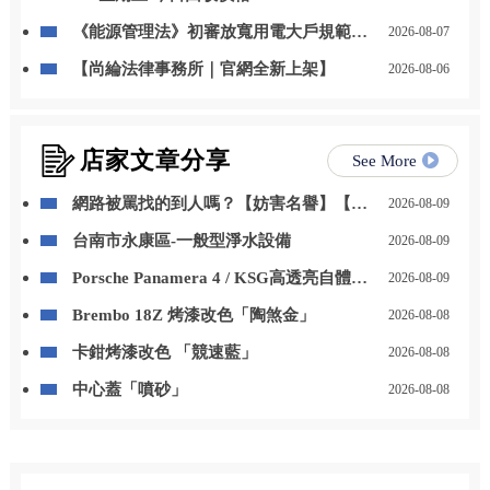
《能源管理法》初審放寬用電大戶規範，
2026-08-07
自用發電、儲能改二擇一
【尚綸法律事務所｜官網全新上架】
2026-08-06
店家文章分享
See More
網路被罵找的到人嗎？【妨害名譽】【個
2026-08-09
資法】，律師成功起訴的案例分享【台北
台南市永康區-一般型淨水設備
2026-08-09
律師推薦】
Porsche Panamera 4 / KSG高透亮自體修
2026-08-09
復犀牛皮
Brembo 18Z 烤漆改色「陶煞金」
2026-08-08
卡鉗烤漆改色 「競速藍」
2026-08-08
中心蓋「噴砂」
2026-08-08