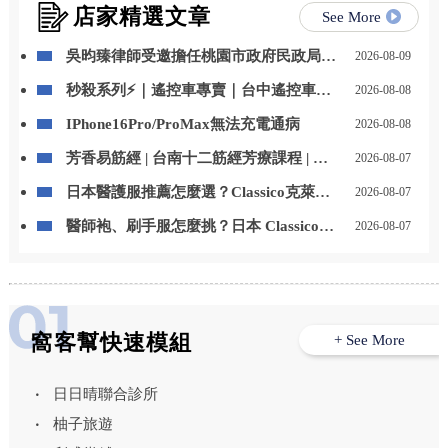
店家精選文章
See More
吳昀臻律師受邀擔任桃園市政府民政局專
2026-08-09
題講師
秒殺系列⚡｜遙控車專賣｜台中遙控車專
2026-08-08
賣店
IPhone16Pro/ProMax無法充電通病
2026-08-08
芳香易筋經 | 台南十二筋經芳療課程 | 台
2026-08-07
南芳療課程
日本醫護服推薦怎麼選？Classico克萊希
2026-08-07
醫護服特色、款式與選購重點一次看
醫師袍、刷手服怎麼挑？日本 Classico克
2026-08-07
萊希醫護服男女款式與挑選重點整理
窩客幫快速模組
+ See More
日日晴聯合診所
柚子旅遊