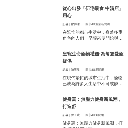
件看似小事卻常常讓人煩惱。像
從心出發「伍宅晨食-中清店」
是衣服太多、空間不夠，或是遇
用心
到突然變天，曬衣服真的讓不少
人感到頭疼。
記者｜鄒壽珺
圖│MIT產業新聞網
在繁忙的都市生活中，身兼多重
角色的人們一早醒來便開始與時
間賽跑，早餐成了開啟美好一天
的關鍵。
皇寵生命寵物禮儀:為每隻愛寵
提供
記者｜陳玉玟
圖│MIT新聞網
在現代繁忙的城市生活中，寵物
已成為許多人生活中不可或缺的
一部分。他們陪伴我們度過無數
個晨昏，帶來無限的歡樂和慰
健身寓：無壓力健身新風潮，
藉。當愛寵的生命走到盡頭時，
打造舒
飼主們往往陷入深深的悲傷，而
如何讓他們走得體面、安心，成
記者｜陳玉玟
圖│MIT新聞網
為每一位寵物家長們心中最重要
健身寓：無壓力健身新風潮，打
的訴求。