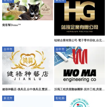
台北市
新北市
窩客幫Demo™
竑竣企業有限公司-電子零件回收,台北電
子零件回收,三峽區電子零件回收,新莊區
台中市
台中市
電子零件回收
健祿神藝店-佛具店,台中佛具店,豐原佛
沃瑪工程房屋翻修團隊-泥作工程,房屋拆
具店,宗教用品買賣
除,台中泥作工程,北屯泥作工程
新北市
彰化縣