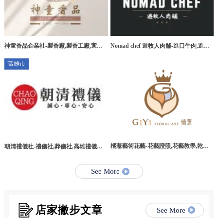
神童香品企業社-製香廠,製香工廠,宜蘭
Nomad chef 遊牧人肉舖-進口牛肉,進口
製香廠,環香工廠
牛肉宅配,桃園進口牛肉,桃園進口牛肉宅
高雄市
配
橘薏藝術花藝-花藝證照,花藝教學,乾燥
朝清禮儀社-禮儀社,葬儀社,高雄禮儀社,
花教學課程,台北乾燥花教學課程
高雄葬儀社,路竹區禮儀社,路竹區葬儀社
See More
店家撇步文章
See More