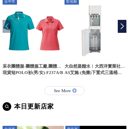
台中市
彰化縣
采衣團體服-團體服工廠,團體服,
大自然蒸餾水︱大西洋實業社-
台中團體服工廠,台中團體服
現貨短POLO衫(男/女)-F237A/B
桶裝水,桶裝水配送,彰化桶裝水,
AS艾施-(免搬)下置式三溫桶裝
Y
台中桶裝水配送
水飲水機
See More
本日更新店家