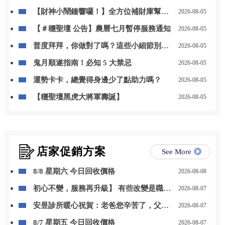
【財神小鬧鐘響囉！】全方位補財庫幫你
2026-08-05
「斬小人、迎貴人」！
【＃穩聖壇 公告】農曆七月暫停服務通知
2026-08-05
普度拜拜，你做對了嗎？這些小細節別忽
2026-08-05
略
鬼月順遂指南！必知 5 大禁忌
2026-08-05
運勢卡卡，總覺得身邊少了點助力嗎？
2026-08-05
【穩聖壇黑虎大將軍壽誕】
2026-08-05
店家促銷方案
See More
8/8 星期六 今日回收價格
2026-08-08
初心不變，服務再升級】 有些改變是職位
2026-08-07
的晉升，更是責任與感謝的累積。 自 115
安昱診所暖心祝賀：老爸您辛苦了，父親
2026-08-07
年 8 月 1 日起，我正式接任尚立汽車北台
節快樂！
中營業一部經理。
8/7 星期五 今日回收價格
2026-08-07