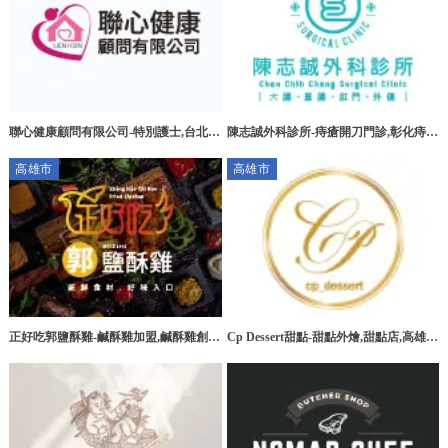
聯心健康顧問有限公司-特別護士,台北特
陳志誠外科診所-痔瘡開刀門診,彰化痔瘡
別護士,板橋特別護士,大安區特別護士
開刀門診,花壇痔瘡開刀門診
高雄市
高雄市
正好吃郭鹽酥雞-鹹酥雞加盟,鹹酥雞創
Cp Dessert甜點-甜點外燴,甜點店,高雄甜
業,高雄鹹酥雞加盟,台南鹹酥雞加盟
點外燴,三民區甜點外燴