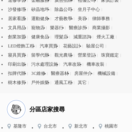
進修學習
金融服務
廣告招牌
禮儀公司
家俱訂製
沙發修理
矽晶地坪
除蟲公司
坐月子中心
居家看護
運動健身
才藝教學
美容
律師事務
文具用品
寵物店
樂器行
醫療診所
商業攝影
創業加盟
健康食品
理髮店
減重諮詢
煙火工廠
LED燈飾工程
汽車買賣
花藝設計
驗屋公司
寢具買賣
留學代辦
觀光農場
營業登記
珠寶鑑定
印刷出版
污水處理設施
汽車改裝
機車改裝
扣牌代辦
3C維修
醫療器材
房屋仲介
機械設備
樹木修剪
戶外娛樂
通風工程
其它
分區店家搜尋
基隆市
台北市
新北市
桃園市