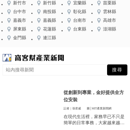
新竹市
新竹縣
宜蘭縣
苗栗縣
台中市
南投縣
彰化縣
雲林縣
嘉義市
嘉義縣
台南市
高雄市
屏東縣
花蓮縣
台東縣
澎湖縣
金門縣
連江縣
從創新到專業，金好提供全方
位安裝
記者｜張君威
圖│MIT產業新聞網
在現代生活裡，家務早已不只是
簡單的日常事務，大家越來越重
視方便和效率，尤其是曬衣服這