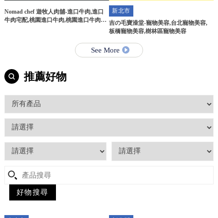
新北市
Nomad chef 遊牧人肉舖-進口牛肉,進口
牛肉宅配,桃園進口牛肉,桃園進口牛肉宅
吉の毛寶澡堂-寵物美容,台北寵物美容,
配
板橋寵物美容,樹林區寵物美容
See More
推薦好物