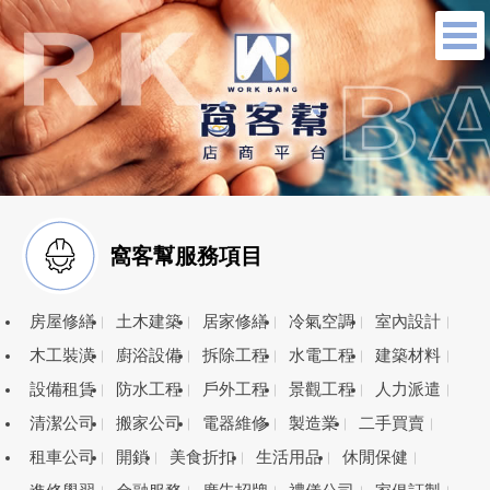
窩客幫服務項目
房屋修繕
土木建築
居家修繕
冷氣空調
室內設計
木工裝潢
廚浴設備
拆除工程
水電工程
建築材料
設備租賃
防水工程
戶外工程
景觀工程
人力派遣
清潔公司
搬家公司
電器維修
製造業
二手買賣
租車公司
開鎖
美食折扣
生活用品
休閒保健