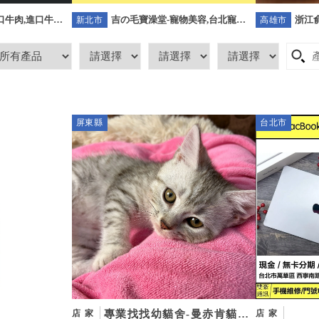
吉の毛寶澡堂-寵物美容,台北寵物
浙江俞
-進口牛肉,進口牛肉
新北市
高雄市
美容,板橋寵物美容,樹林區寵物美
高雄
口牛肉宅配
容
屏東縣
台北市
專業找找幼貓舍-曼赤肯貓
店家
店家