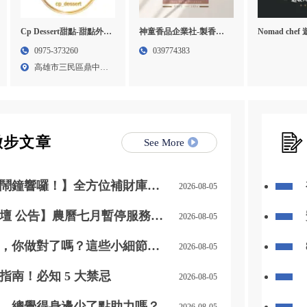
Cp Dessert甜點-甜點外
神童香品企業社-製香廠,
Nomad che
燴,甜點店,高雄甜點外燴,
製香工廠,宜蘭製香廠,環
進口牛肉,進
0975-373260
039774383
三民區甜點外燴
香工廠
桃園進口牛肉
高雄市三民區鼎中路
牛肉宅配
419...
撇步文章
See More
鬧鐘響囉！】全方位補財庫幫
2026-08-05
人、迎貴人」！
壇 公告】農曆七月暫停服務通
2026-08-05
，你做對了嗎？這些小細節別
2026-08-05
指南！必知 5 大禁忌
2026-08-05
，總覺得身邊少了點助力嗎？
2026-08-05