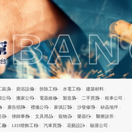
工裝潢
廚浴設備
拆除工程
水電工程
建築材料
潔公司
搬家公司
電器維修
製造業
二手買賣
租車公司
務
廣告招牌
禮儀公司
家俱訂製
沙發修理
矽晶地坪
美容
律師事務
文具用品
寵物店
樂器行
醫療診所
工廠
LED燈飾工程
汽車買賣
花藝設計
驗屋公司