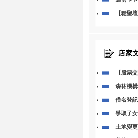
【穩聖壇
店家
【股票交
慌！3步
森祐機構
人
借名登記
爭取子女
土地變更
關問題