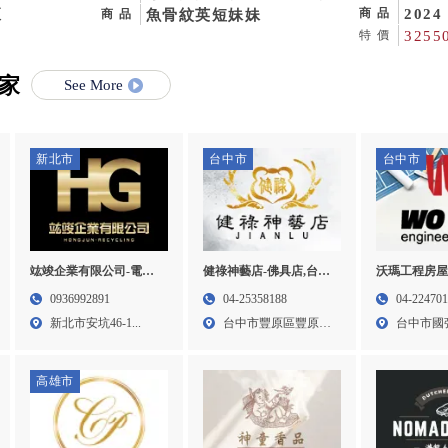
液
2024
商品
舍,曼赤肯買賣,貓舍,屏東曼
魚骨紋英短妹妹
商品
M3晶片
3255
特價
赤肯貓舍,長治鄉曼赤肯買賣
家
See More
新北市
台中市
台中市
竑竣企業有限公司-電子
健祿神藝店-佛具店,台中
沃瑪工程房屋
零件回收,台北電子零件
佛具店,豐原佛具店,宗教
泥作工程,房
0936992891
04-25358188
04-22470
回收,三峽區電子零件回
用品買賣
泥作工程,北
新北市安坑46-1...
台中市豐原區豐原大
台中市國強街
收,新莊區電子零件回收
道一段...
高雄市