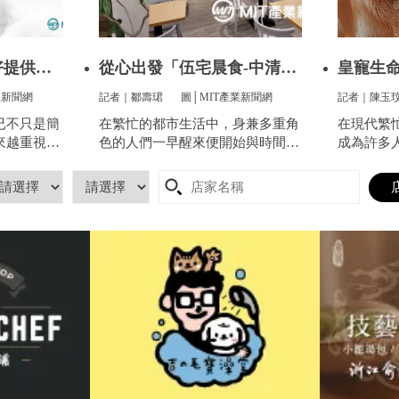
好提供全
從心出發「伍宅晨食-中清
皇寵生命
店」用心
寵提供
業新聞網
記者｜鄒壽珺
圖│MIT產業新聞網
記者｜陳玉
已不只是簡
在繁忙的都市生活中，身兼多重角
在現代繁
來越重視方
色的人們一早醒來便開始與時間賽
成為許多
服這件看似
跑，早餐成了開啟美好一天的關
分。他們
像是衣服太
鍵。
昏，帶來
到突然變
寵的生命
人感到頭
陷入深深
得體面、
長們心中