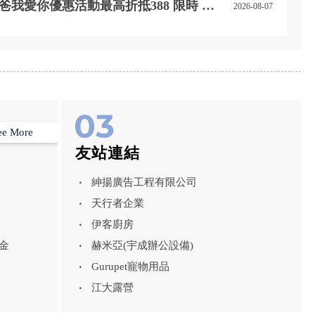
台中室內鍍膜｜台中地板鍍膜｜台中家
爸我愛你優惠活動最高折抵388 限時 4
2026-08-07
具鍍膜｜台中浴室鍍膜｜台中廚房鍍膜
天優惠 折扣碼【8520】
ee More
友站連結
紳揚廣告工程有限公司
天行者企業
伊客廚房
金
赫米亞(宇成辦公設備)
Gurupet寵物用品
江大露營