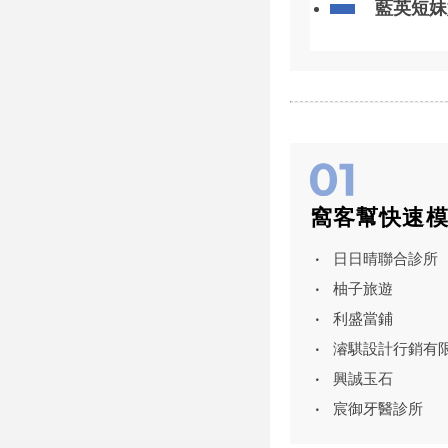
藍英短妹
窩客幫快速
日日晴聯合診所
柚子旅遊
利盛當鋪
濬騏設計行銷有
興誠玉石
宸御牙醫診所