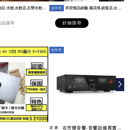
記-水餃,水餃店,左營水餃店,
祥宏精品紙藝-蓮花塔,紙紮店,台北
台中市
台
水餃店
蓮花塔,台北紙紮店
台中市
台
谷芳樂音響-音響設備買賣,
店家