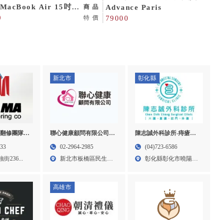
 MacBook Air 15吋
家庭劇院音響,台中音響設備
Advance Paris
商品
 8GB/256GB SSD
0
買賣,中區音響設備買賣
79000
特價
循環12次 電池
新北市
彰化縣
翻修團隊-
聯心健康顧問有限公司-
陳志誠外科診所-痔瘡開
屋拆除,台中
特別護士,台北特別護士,
刀門診,彰化痔瘡開刀門
133
02-2964-2985
(04)723-6586
屯泥作工程
板橋特別護士,大安區特
診,花壇痔瘡開刀門診
236...
新北市板橋區民生路
彰化縣彰化市曉陽路
別護士
一段3...
58號...
高雄市