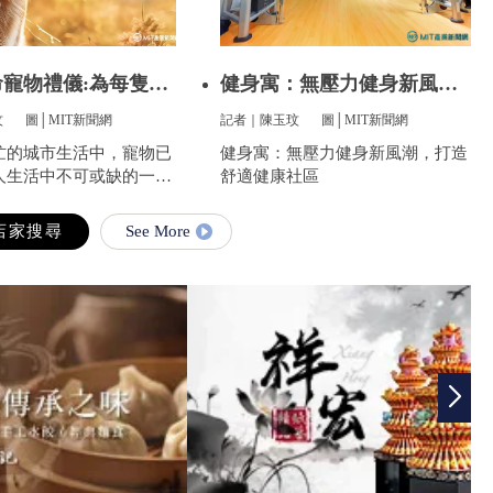
寵物禮儀:為每隻愛
健身寓：無壓力健身新風
潮，打造舒
玟
圖│MIT新聞網
記者｜陳玉玟
圖│MIT新聞網
忙的城市生活中，寵物已
健身寓：無壓力健身新風潮，打造
人生活中不可或缺的一部
舒適健康社區
陪伴我們度過無數個晨
無限的歡樂和慰藉。當愛
See More
走到盡頭時，飼主們往往
的悲傷，而如何讓他們走
安心，成為每一位寵物家
最重要的訴求。