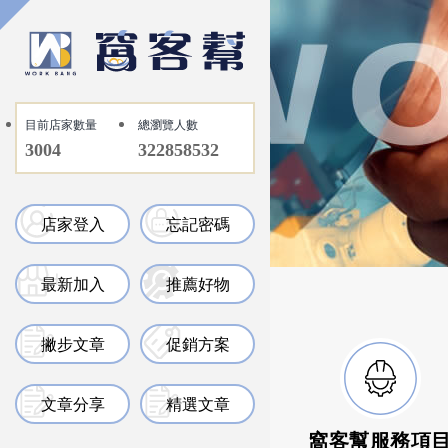
目前店家數量
總瀏覽人數
3004
322858532
店家登入
忘記密碼
最新加入
推薦好物
撇步文章
促銷方案
文章分享
精選文章
窩客幫服務項