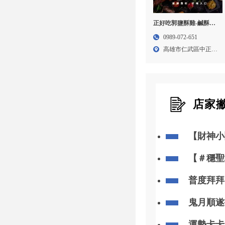
正好吃郭鹽酥雞-鹹酥雞
加盟,鹹酥雞創業,高雄鹹
0989-072-651
酥雞加盟,台南鹹酥雞加
高雄市仁武區中正路
盟
174...
店家
【財神小
你「斬小
【＃穩聖
知
普度拜拜
忽略
鬼月順遂
運勢卡卡