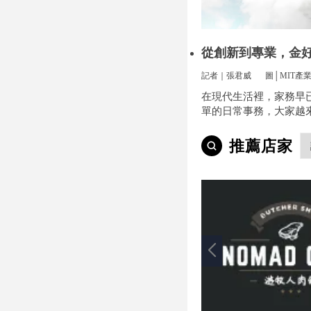
從創新到專業，金
方位安裝
記者｜張君威
圖│MIT產
在現代生活裡，家務早
單的日常事務，大家越
便和效率，尤其是曬衣
小事卻常常讓人煩惱。
推薦店家
多、空間不夠，或是遇
天，曬衣服真的讓不少
疼。