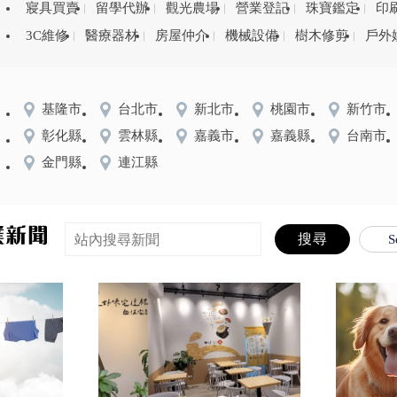
寢具買賣
留學代辦
觀光農場
營業登記
珠寶鑑定
印
3C維修
醫療器材
房屋仲介
機械設備
樹木修剪
戶外
基隆市
台北市
新北市
桃園市
新竹市
彰化縣
雲林縣
嘉義市
嘉義縣
台南市
金門縣
連江縣
S