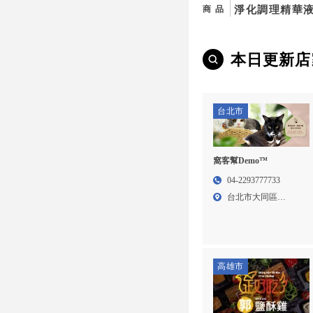
淨化調理精華
商品
本日更新店
台北市
窩客幫Demo™
04-2293777733
台北市大同區
Addres...
高雄市