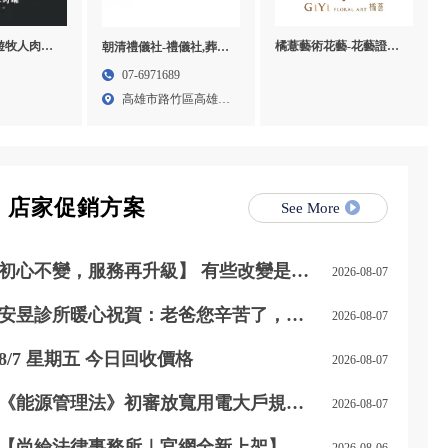
橘薏藝術花藝-花藝證照,
f 遊牧人肉舖-
朝清禮儀社-禮儀社,葬儀
花藝教學,乾燥花教學課
口牛肉宅配,
社,高雄禮儀社,高雄葬儀
07-6971689
程,台北乾燥花教學課程
,桃園進口
社,路竹區禮儀社,路竹區
高雄市路竹區高雄市
葬儀社
路竹區...
店家促銷方案
See More
初心不變，服務再升級】 有些改變是職
2026-08-07
位的晉升，更是責任與感謝的累積。 自
115 年 8 月 1 日起，我正式接任尚立汽
安昱診所暖心祝賀：老爸您辛苦了，父
2026-08-07
車北台中營業一部經理。
親節快樂！
8/7 星期五 今日回收價格
2026-08-07
《能源管理法》初審放寬用電大戶規
2026-08-07
範，自用發電、儲能改二擇一
【尚綸法律事務所｜官網全新上架】
2026-08-06