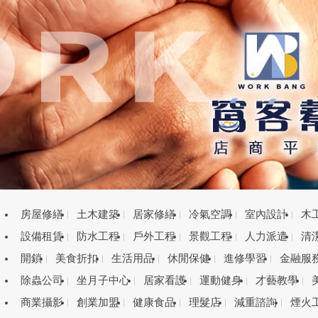
房屋修繕
土木建築
居家修繕
冷氣空調
室內設計
木
設備租賃
防水工程
戶外工程
景觀工程
人力派遣
清
開鎖
美食折扣
生活用品
休閒保健
進修學習
金融服
除蟲公司
坐月子中心
居家看護
運動健身
才藝教學
商業攝影
創業加盟
健康食品
理髮店
減重諮詢
煙火
目