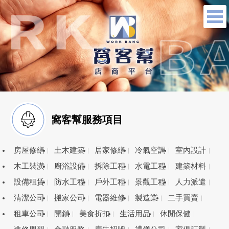
窩客幫服務項目
房屋修繕
土木建築
居家修繕
冷氣空調
室內設計
木工裝潢
廚浴設備
拆除工程
水電工程
建築材料
設備租賃
防水工程
戶外工程
景觀工程
人力派遣
清潔公司
搬家公司
電器維修
製造業
二手買賣
租車公司
開鎖
美食折扣
生活用品
休閒保健