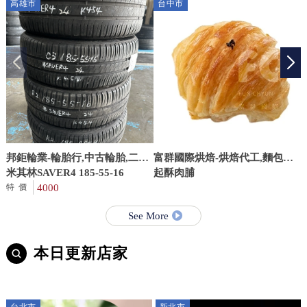
高雄市
台中市
邦鉅輪業-輪胎行,中古輪胎,二手
富群國際烘焙-烘焙代工,麵包批
輪胎,高雄中古輪胎,高雄二手輪
米其林SAVER4 185-55-16
發,台中烘焙代工,西區麵包批發
起酥肉脯
胎,仁武二手輪胎更換
4000
特價
See More
本日更新店家