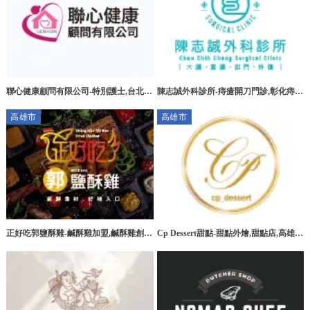
聯心健康顧問有限公司-特別護士,台北特
陳志誠外科診所-痔瘡開刀門診,彰化痔瘡
別護士,板橋特別護士,大安區特別護士
開刀門診,花壇痔瘡開刀門診
高雄市
高雄市
正好吃郭鹽酥雞-鹹酥雞加盟,鹹酥雞創
Cp Dessert甜點-甜點外燴,甜點店,高雄甜
業,高雄鹹酥雞加盟,台南鹹酥雞加盟
點外燴,三民區甜點外燴