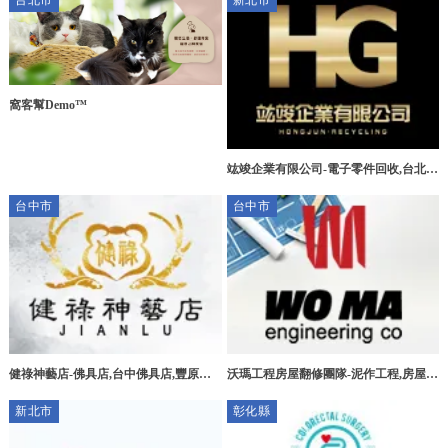
台北市
新北市
窩客幫Demo™
竑竣企業有限公司-電子零件回收,台北電
子零件回收,三峽區電子零件回收,新莊區
台中市
台中市
電子零件回收
健祿神藝店-佛具店,台中佛具店,豐原佛
沃瑪工程房屋翻修團隊-泥作工程,房屋拆
具店,宗教用品買賣
除,台中泥作工程,北屯泥作工程
新北市
彰化縣