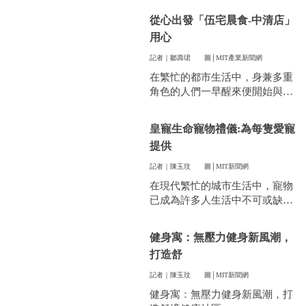
件看似小事卻常常讓人煩惱。像
從心出發「伍宅晨食-中清店」
是衣服太多、空間不夠，或是遇
用心
到突然變天，曬衣服真的讓不少
人感到頭疼。
記者｜鄒壽珺
圖│MIT產業新聞網
在繁忙的都市生活中，身兼多重
角色的人們一早醒來便開始與時
間賽跑，早餐成了開啟美好一天
的關鍵。
皇寵生命寵物禮儀:為每隻愛寵
提供
記者｜陳玉玟
圖│MIT新聞網
在現代繁忙的城市生活中，寵物
已成為許多人生活中不可或缺的
一部分。他們陪伴我們度過無數
個晨昏，帶來無限的歡樂和慰
健身寓：無壓力健身新風潮，
藉。當愛寵的生命走到盡頭時，
打造舒
飼主們往往陷入深深的悲傷，而
如何讓他們走得體面、安心，成
記者｜陳玉玟
圖│MIT新聞網
為每一位寵物家長們心中最重要
健身寓：無壓力健身新風潮，打
的訴求。