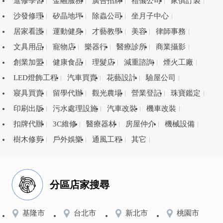
進修學習
金融服務
廣告招牌
禮儀公司
家俱訂製
沙發修理
矽晶地坪
除蟲公司
坐月子中心
居家看護
運動健身
才藝教學
美容
律師事務
文具用品
寵物店
樂器行
醫療診所
商業攝影
創業加盟
健康食品
理髮店
減重諮詢
煙火工廠
LED燈飾工程
汽車買賣
花藝設計
驗屋公司
寢具買賣
留學代辦
觀光農場
營業登記
珠寶鑑定
印刷出版
污水處理設施
汽車改裝
機車改裝
扣牌代辦
3C維修
醫療器材
房屋仲介
機械設備
樹木修剪
戶外娛樂
通風工程
其它
分區店家搜尋
基隆市
台北市
新北市
桃園市