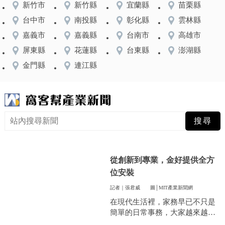
新竹市
新竹縣
宜蘭縣
苗栗縣
台中市
南投縣
彰化縣
雲林縣
嘉義市
嘉義縣
台南市
高雄市
屏東縣
花蓮縣
台東縣
澎湖縣
金門縣
連江縣
從創新到專業，金好提供全方
位安裝
記者｜張君威
圖│MIT產業新聞網
在現代生活裡，家務早已不只是
簡單的日常事務，大家越來越重
視方便和效率，尤其是曬衣服這