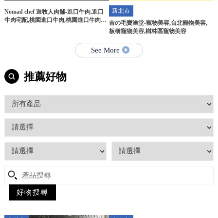
新北市
Nomad chef 遊牧人肉舖-進口牛肉,進口
牛肉宅配,桃園進口牛肉,桃園進口牛肉宅
吉の毛寶澡堂-寵物美容,台北寵物美容,
配
板橋寵物美容,樹林區寵物美容
See More
推薦好物