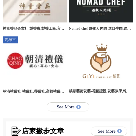
神童香品企業社-製香廠,製香工廠,宜蘭
Nomad chef 遊牧人肉舖-進口牛肉,進口
製香廠,環香工廠
牛肉宅配,桃園進口牛肉,桃園進口牛肉宅
高雄市
配
橘薏藝術花藝-花藝證照,花藝教學,乾燥
朝清禮儀社-禮儀社,葬儀社,高雄禮儀社,
花教學課程,台北乾燥花教學課程
高雄葬儀社,路竹區禮儀社,路竹區葬儀社
See More
店家撇步文章
See More