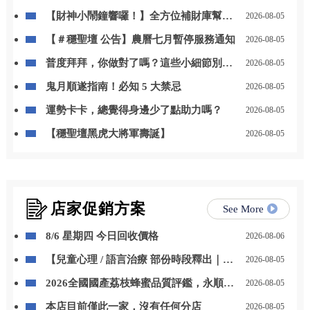
【財神小鬧鐘響囉！】全方位補財庫幫你
2026-08-05
「斬小人、迎貴人」！
【＃穩聖壇 公告】農曆七月暫停服務通知
2026-08-05
普度拜拜，你做對了嗎？這些小細節別忽
2026-08-05
略
鬼月順遂指南！必知 5 大禁忌
2026-08-05
運勢卡卡，總覺得身邊少了點助力嗎？
2026-08-05
【穩聖壇黑虎大將軍壽誕】
2026-08-05
店家促銷方案
See More
8/6 星期四 今日回收價格
2026-08-06
【兒童心理 / 語言治療 部份時段釋出｜開
2026-08-05
放預約】
2026全國國產荔枝蜂蜜品質評鑑，永順豐
2026-08-05
事業蜂產品特等獎
本店目前僅此一家，沒有任何分店
2026-08-05