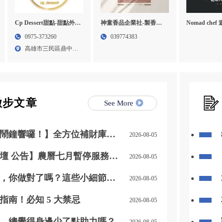
Cp Dessert甜點-甜點外
神童香品企業社-製香廠,
Nomad che
燴,甜點店,高雄甜點外燴,
製香工廠,宜蘭製香廠,環
進口牛肉,進
0975-373260
039774383
三民區甜點外燴
香工廠
桃園進口牛肉
高雄市三民區鼎中路
牛肉宅配
419...
撇步文章
See More
鬧鐘響囉！】全方位補財庫幫
2026-08-05
人、迎貴人」！
壇 公告】農曆七月暫停服務通
2026-08-05
，你做對了嗎？這些小細節別
2026-08-05
指南！必知 5 大禁忌
2026-08-05
，總覺得身邊少了點助力嗎？
2026-08-05