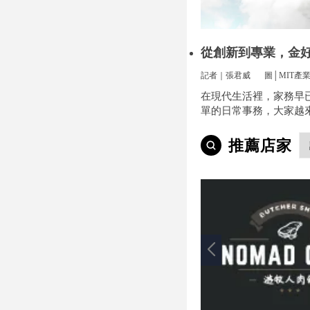
從創新到專業，金
方位安裝
記者｜張君威
圖│MIT產
在現代生活裡，家務早
單的日常事務，大家越
便和效率，尤其是曬衣
小事卻常常讓人煩惱。
推薦店家
多、空間不夠，或是遇
天，曬衣服真的讓不少
疼。