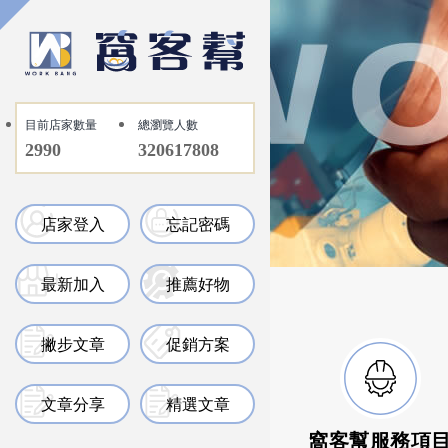
目前店家數量
總瀏覽人數
2990
320617808
店家登入
忘記密碼
最新加入
推薦好物
撇步文章
促銷方案
文章分享
精選文章
窩客幫服務項