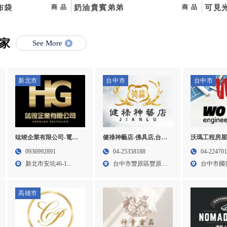
品公司,豐原
布袋
迪幼犬買賣,台北寵物店,板
奶油貴賓弟弟
室耗
可見光
商品
商品
橋馬爾泰迪幼犬買賣
買賣
實驗
家
TAF
See More
新北市
台中市
台中市
竑竣企業有限公司-電子
健祿神藝店-佛具店,台中
沃瑪工程房屋
零件回收,台北電子零件
佛具店,豐原佛具店,宗教
泥作工程,房
0936992891
04-25358188
04-22470
回收,三峽區電子零件回
用品買賣
泥作工程,北
新北市安坑46-1...
台中市豐原區豐原大
台中市國強街
收,新莊區電子零件回收
道一段...
高雄市