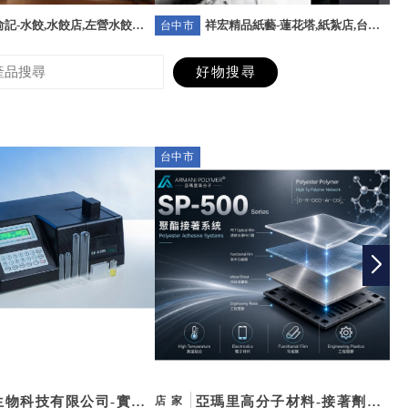
記-水餃,水餃店,左營水餃店,
祥宏精品紙藝-蓮花塔,紙紮店,台北
台中市
台
水餃店
蓮花塔,台北紙紮店
台中市
台
生物科技有限公司-實驗
亞瑪里高分子材料-接著劑,
店家