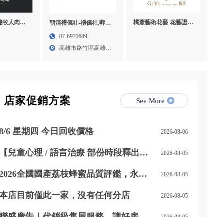
橘薏藝術花藝-花藝證照,
f 遊牧人肉舖-
朝清禮儀社-禮儀社,葬儀
花藝教學,乾燥花教學課
口牛肉宅配,
社,高雄禮儀社,高雄葬儀
07-6971689
程,台北乾燥花教學課程
,桃園進口
社,路竹區禮儀社,路竹區
高雄市路竹區高雄市
葬儀社
路竹區...
店家促銷方案
See More
8/6 星期四 今日回收價格
2026-08-06
【兒童心理 / 語言治療 部份時段釋出｜
2026-08-05
開放預約】
2026全國國產荔枝蜂蜜品質評鑑，永順
2026-08-05
豐事業蜂產品特等獎
本店目前僅此一家，沒有任何分店
2026-08-05
聯盛廣告｜代銷級售屋服務，讓好房子
2026-08-05