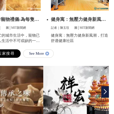
寵物禮儀:為每隻愛
健身寓：無壓力健身新風
潮，打造舒
玟
圖│MIT新聞網
記者｜陳玉玟
圖│MIT新聞網
忙的城市生活中，寵物已
健身寓：無壓力健身新風潮，打造
人生活中不可或缺的一部
舒適健康社區
陪伴我們度過無數個晨
無限的歡樂和慰藉。當愛
See More
走到盡頭時，飼主們往往
的悲傷，而如何讓他們走
安心，成為每一位寵物家
最重要的訴求。