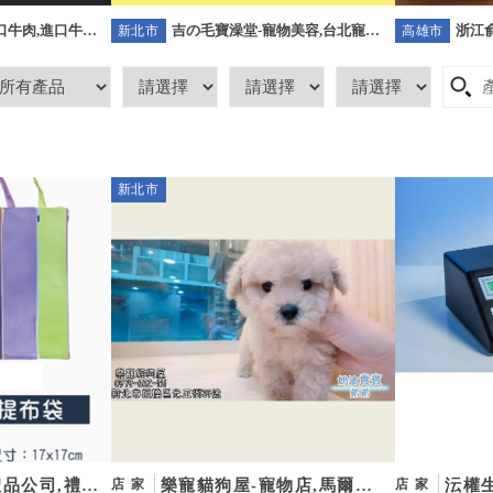
吉の毛寶澡堂-寵物美容,台北寵物
浙江俞
-進口牛肉,進口牛肉
新北市
高雄市
美容,板橋寵物美容,樹林區寵物美
高雄
口牛肉宅配
容
新北市
品公司,禮贈
樂寵貓狗屋-寵物店,馬爾泰
沄權
店家
店家