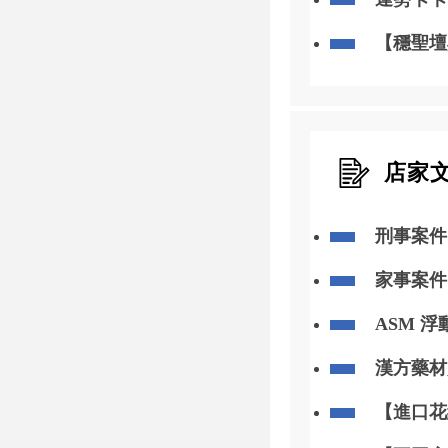
【穩聖壇
店家
刑事案件
家事案件
ASM 浮
動升級
漢方藥材
方藥膳包
【進口花