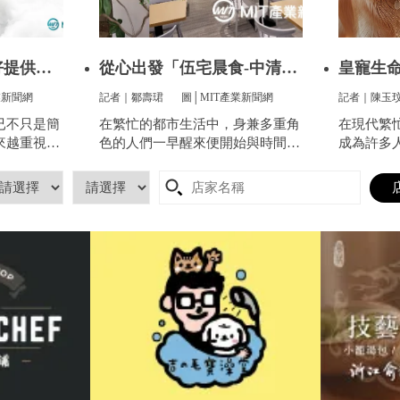
好提供全
從心出發「伍宅晨食-中清
皇寵生命
店」用心
寵提供
業新聞網
記者｜鄒壽珺
圖│MIT產業新聞網
記者｜陳玉
已不只是簡
在繁忙的都市生活中，身兼多重角
在現代繁
來越重視方
色的人們一早醒來便開始與時間賽
成為許多
服這件看似
跑，早餐成了開啟美好一天的關
分。他們
像是衣服太
鍵。
昏，帶來
到突然變
寵的生命
人感到頭
陷入深深
得體面、
長們心中