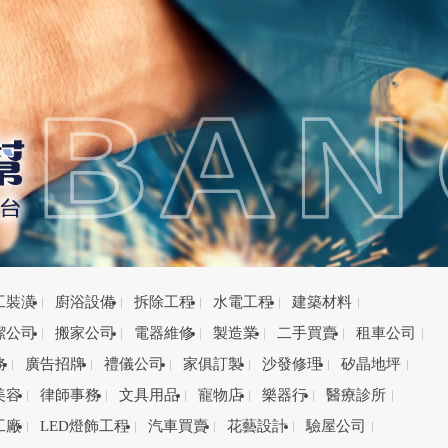
工裝潢
廚浴設備
拆除工程
水電工程
建築材料
潔公司
搬家公司
電器維修
製造業
二手買賣
租車公司
務
廣告招牌
禮儀公司
家俱訂製
沙發修理
矽晶地坪
美容
律師事務
文具用品
寵物店
樂器行
醫療診所
工廠
LED燈飾工程
汽車買賣
花藝設計
驗屋公司