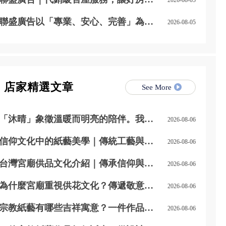
被看見，讓好價值被實現
聯盛廣告以「專業、安心、完善」為核
2026-08-05
心，建立更有系統的售屋服務流程
店家精選文章
See More
「沐晴」象徵溫暖而明亮的陪伴。我們
2026-08-06
期望打造一處自在且充滿能量的音樂空
間
信仰文化中的紙藝美學｜傳統工藝與藝
2026-08-06
術之美的結合
台灣宮廟供品文化介紹｜傳承信仰與敬
2026-08-06
神的傳統文化
為什麼宮廟重視供花文化？傳遞敬意與
2026-08-06
祈福的象徵
宗教紙藝有哪些吉祥寓意？一件作品，
2026-08-06
傳遞滿滿的祝福