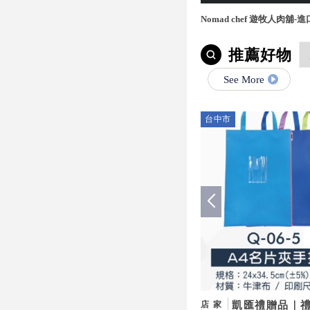
Nomad chef 遊牧人肉舖
宅配,桃園進口牛肉,桃園進
推薦好物
See More
台中市
凱匯禮贈品｜禮
店家