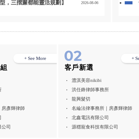
型，三摺簾都能靈活規劃】
2026-08-06
+ See More
+ S
模組
客戶新選
澧淇美容nikibi
所
洪任鋒律師事務所
龍興髮切
｜房彥輝律師
名綸法律事務所｜房彥輝律師
司
北鑫電訊有限公司
限公司
源穩寵食科技有限公司