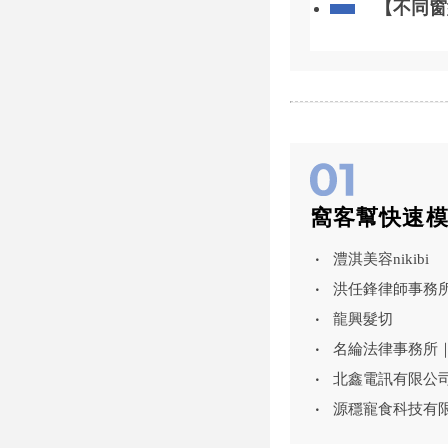
【不同窗
窩客幫快速
澧淇美容nikibi
洪任鋒律師事務
龍興髮切
名綸法律事務所
北鑫電訊有限公
源穩寵食科技有