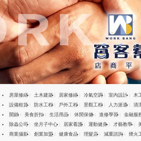
房屋修繕
土木建築
居家修繕
冷氣空調
室內設計
木
設備租賃
防水工程
戶外工程
景觀工程
人力派遣
清
開鎖
美食折扣
生活用品
休閒保健
進修學習
金融服
除蟲公司
坐月子中心
居家看護
運動健身
才藝教學
商業攝影
創業加盟
健康食品
理髮店
減重諮詢
煙火
目