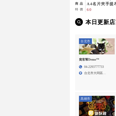
品公司,台中禮
A4名片夾手提
商品
廟會背心訂製
60
特價
本日更新店
台北市
窩客幫Demo™
04-2293777733
台北市大同區
Addres...
高雄市