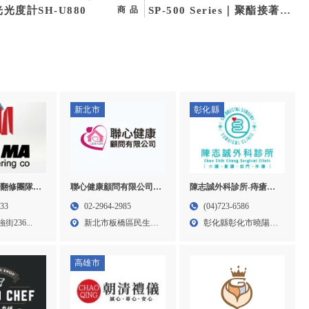
材買賣,新竹實驗室耗材
光度計SH-U880
接著劑廠商,台中接著劑,北
SP-500 Series｜聚酯接著系
商品
,竹北實驗室耗材買賣,
屯區接著劑廠商
統
室儀器設備,實驗室校正
新北市
彰化縣
翻修團隊-
聯心健康顧問有限公司-
陳志誠外科診所-痔瘡開
屋拆除,台中
特別護士,台北特別護士,
刀門診,彰化痔瘡開刀門
133
02-2964-2985
(04)723-6586
屯泥作工程
板橋特別護士,大安區特
診,花壇痔瘡開刀門診
236...
新北市板橋區民生路
彰化縣彰化市曉陽路
別護士
一段3...
58號...
高雄市