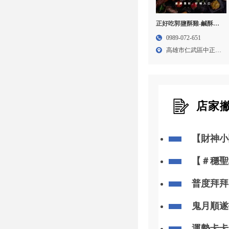
正好吃郭鹽酥雞-鹹酥雞
加盟,鹹酥雞創業,高雄鹹
0989-072-651
酥雞加盟,台南鹹酥雞加
高雄市仁武區中正路
盟
174...
店家
【財神小
你「斬小
【＃穩聖
知
普度拜拜
忽略
鬼月順遂
運勢卡卡