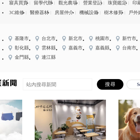
寢具買賣
留學代辦
觀光農場
營業登記
珠寶鑑定
印
3C維修
醫療器材
房屋仲介
機械設備
樹木修剪
戶外
基隆市
台北市
新北市
桃園市
新竹市
彰化縣
雲林縣
嘉義市
嘉義縣
台南市
金門縣
連江縣
S