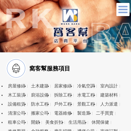
窩客幫服務項目
房屋修繕
土木建築
居家修繕
冷氣空調
室內設計
木工裝潢
廚浴設備
拆除工程
水電工程
建築材料
設備租賃
防水工程
戶外工程
景觀工程
人力派遣
清潔公司
搬家公司
電器維修
製造業
二手買賣
租車公司
開鎖
美食折扣
生活用品
休閒保健