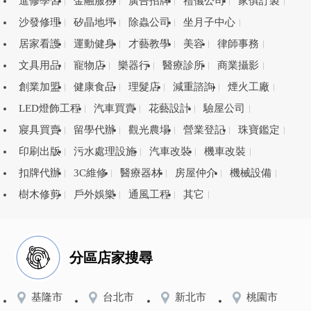
進修學習
金融服務
廣告招牌
禮儀公司
家俱訂製
沙發修理
矽晶地坪
除蟲公司
坐月子中心
居家看護
運動健身
才藝教學
美容
律師事務
文具用品
寵物店
樂器行
醫療診所
商業攝影
創業加盟
健康食品
理髮店
減重諮詢
煙火工廠
LED燈飾工程
汽車買賣
花藝設計
驗屋公司
寢具買賣
留學代辦
觀光農場
營業登記
珠寶鑑定
印刷出版
污水處理設施
汽車改裝
機車改裝
扣牌代辦
3C維修
醫療器材
房屋仲介
機械設備
樹木修剪
戶外娛樂
通風工程
其它
分區店家搜尋
基隆市
台北市
新北市
桃園市