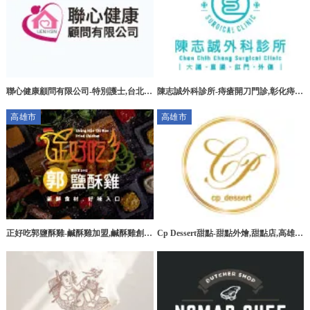
聯心健康顧問有限公司-特別護士,台北特
陳志誠外科診所-痔瘡開刀門診,彰化痔瘡
別護士,板橋特別護士,大安區特別護士
開刀門診,花壇痔瘡開刀門診
高雄市
高雄市
正好吃郭鹽酥雞-鹹酥雞加盟,鹹酥雞創
Cp Dessert甜點-甜點外燴,甜點店,高雄甜
業,高雄鹹酥雞加盟,台南鹹酥雞加盟
點外燴,三民區甜點外燴