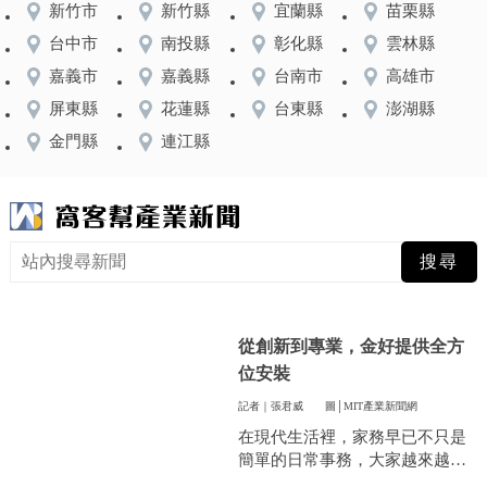
新竹市
新竹縣
宜蘭縣
苗栗縣
台中市
南投縣
彰化縣
雲林縣
嘉義市
嘉義縣
台南市
高雄市
屏東縣
花蓮縣
台東縣
澎湖縣
金門縣
連江縣
從創新到專業，金好提供全方
位安裝
記者｜張君威
圖│MIT產業新聞網
在現代生活裡，家務早已不只是
簡單的日常事務，大家越來越重
視方便和效率，尤其是曬衣服這