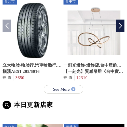
台北市
台中市
立大輪胎-輪胎行,汽車輪胎行,台
一刻光燈飾-燈飾店,台中燈飾店,
北輪胎行,台北汽車輪胎行,中正
橫濱AE51 205/6016
大里燈飾店,燈飾安裝,台中燈飾
【一刻光】質感吊燈《台中實體
輪胎行,中正汽車輪胎行
3650
安裝
門市》餐廳吊燈 LED 50W 黃光
12310
特價
特價
客廳吊燈 燈體高度可調整
See More
本日更新店家