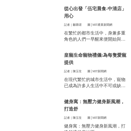
件看似小事卻常常讓人煩惱。像
從心出發「伍宅晨食-中清店」
是衣服太多、空間不夠，或是遇
用心
到突然變天，曬衣服真的讓不少
人感到頭疼。
記者｜鄒壽珺
圖│MIT產業新聞網
在繁忙的都市生活中，身兼多重
角色的人們一早醒來便開始與時
間賽跑，早餐成了開啟美好一天
的關鍵。
皇寵生命寵物禮儀:為每隻愛寵
提供
記者｜陳玉玟
圖│MIT新聞網
在現代繁忙的城市生活中，寵物
已成為許多人生活中不可或缺的
一部分。他們陪伴我們度過無數
個晨昏，帶來無限的歡樂和慰
健身寓：無壓力健身新風潮，
藉。當愛寵的生命走到盡頭時，
打造舒
飼主們往往陷入深深的悲傷，而
如何讓他們走得體面、安心，成
記者｜陳玉玟
圖│MIT新聞網
為每一位寵物家長們心中最重要
健身寓：無壓力健身新風潮，打
的訴求。