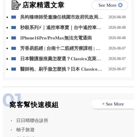
店家精選文章
See More
吳昀臻律師受邀擔任桃園市政府民政局專
2026-08-09
題講師
秒殺系列⚡｜遙控車專賣｜台中遙控車專
2026-08-08
賣店
IPhone16Pro/ProMax無法充電通病
2026-08-08
芳香易筋經 | 台南十二筋經芳療課程 | 台
2026-08-07
南芳療課程
日本醫護服推薦怎麼選？Classico克萊希
2026-08-07
醫護服特色、款式與選購重點一次看
醫師袍、刷手服怎麼挑？日本 Classico克
2026-08-07
萊希醫護服男女款式與挑選重點整理
窩客幫快速模組
+ See More
日日晴聯合診所
柚子旅遊