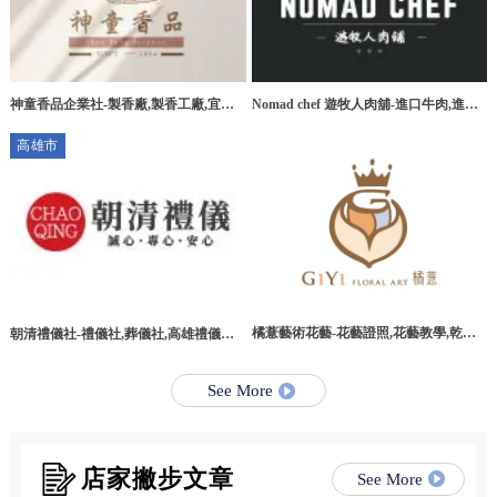
神童香品企業社-製香廠,製香工廠,宜蘭
Nomad chef 遊牧人肉舖-進口牛肉,進口
製香廠,環香工廠
牛肉宅配,桃園進口牛肉,桃園進口牛肉宅
高雄市
配
橘薏藝術花藝-花藝證照,花藝教學,乾燥
朝清禮儀社-禮儀社,葬儀社,高雄禮儀社,
花教學課程,台北乾燥花教學課程
高雄葬儀社,路竹區禮儀社,路竹區葬儀社
See More
店家撇步文章
See More