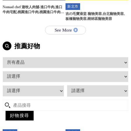
新北市
Nomad chef 遊牧人肉舖-進口牛肉,進口
牛肉宅配,桃園進口牛肉,桃園進口牛肉宅
吉の毛寶澡堂-寵物美容,台北寵物美容,
配
板橋寵物美容,樹林區寵物美容
See More
推薦好物