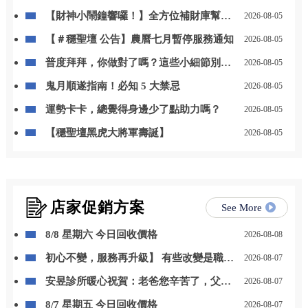
【財神小鬧鐘響囉！】全方位補財庫幫你
2026-08-05
「斬小人、迎貴人」！
【＃穩聖壇 公告】農曆七月暫停服務通知
2026-08-05
普度拜拜，你做對了嗎？這些小細節別忽
2026-08-05
略
鬼月順遂指南！必知 5 大禁忌
2026-08-05
運勢卡卡，總覺得身邊少了點助力嗎？
2026-08-05
【穩聖壇黑虎大將軍壽誕】
2026-08-05
店家促銷方案
See More
8/8 星期六 今日回收價格
2026-08-08
初心不變，服務再升級】 有些改變是職位
2026-08-07
的晉升，更是責任與感謝的累積。 自 115
安昱診所暖心祝賀：老爸您辛苦了，父親
2026-08-07
年 8 月 1 日起，我正式接任尚立汽車北台
節快樂！
中營業一部經理。
8/7 星期五 今日回收價格
2026-08-07