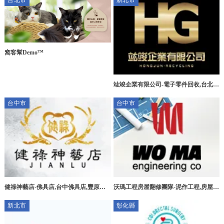
台北市
新北市
窩客幫Demo™
竑竣企業有限公司-電子零件回收,台北電
子零件回收,三峽區電子零件回收,新莊區
台中市
台中市
電子零件回收
健祿神藝店-佛具店,台中佛具店,豐原佛
沃瑪工程房屋翻修團隊-泥作工程,房屋拆
具店,宗教用品買賣
除,台中泥作工程,北屯泥作工程
新北市
彰化縣