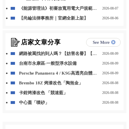
《能源管理法》初審放寬用電大戶規範，
2026-08-07
自用發電、儲能改二擇一
【尚綸法律事務所｜官網全新上架】
2026-08-06
店家文章分享
See More
網路被罵找的到人嗎？【妨害名譽】【個
2026-08-09
資法】，律師成功起訴的案例分享【台北
台南市永康區-一般型淨水設備
2026-08-09
律師推薦】
Porsche Panamera 4 / KSG高透亮自體修
2026-08-09
復犀牛皮
Brembo 18Z 烤漆改色「陶煞金」
2026-08-08
卡鉗烤漆改色 「競速藍」
2026-08-08
中心蓋「噴砂」
2026-08-08