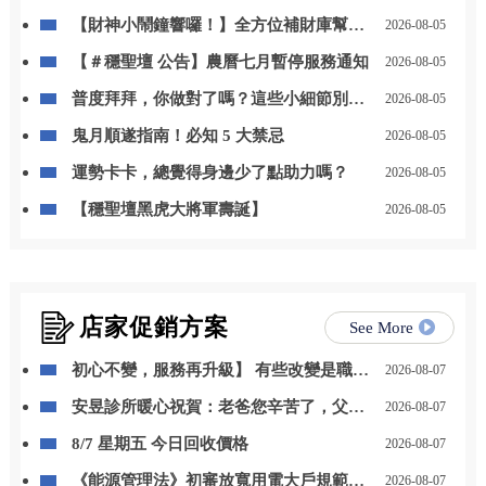
【財神小鬧鐘響囉！】全方位補財庫幫你
2026-08-05
「斬小人、迎貴人」！
【＃穩聖壇 公告】農曆七月暫停服務通知
2026-08-05
普度拜拜，你做對了嗎？這些小細節別忽
2026-08-05
略
鬼月順遂指南！必知 5 大禁忌
2026-08-05
運勢卡卡，總覺得身邊少了點助力嗎？
2026-08-05
【穩聖壇黑虎大將軍壽誕】
2026-08-05
店家促銷方案
See More
初心不變，服務再升級】 有些改變是職位
2026-08-07
的晉升，更是責任與感謝的累積。 自 115
安昱診所暖心祝賀：老爸您辛苦了，父親
2026-08-07
年 8 月 1 日起，我正式接任尚立汽車北台
節快樂！
中營業一部經理。
8/7 星期五 今日回收價格
2026-08-07
《能源管理法》初審放寬用電大戶規範，
2026-08-07