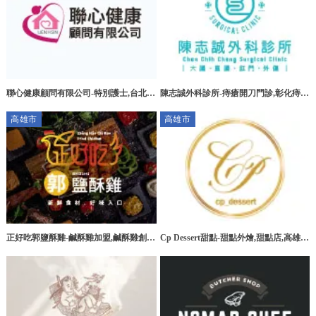
聯心健康顧問有限公司-特別護士,台北特
陳志誠外科診所-痔瘡開刀門診,彰化痔瘡
別護士,板橋特別護士,大安區特別護士
開刀門診,花壇痔瘡開刀門診
高雄市
高雄市
正好吃郭鹽酥雞-鹹酥雞加盟,鹹酥雞創
Cp Dessert甜點-甜點外燴,甜點店,高雄甜
業,高雄鹹酥雞加盟,台南鹹酥雞加盟
點外燴,三民區甜點外燴