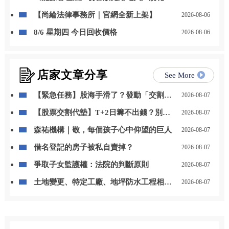
自用發電、儲能改二擇一
【尚綸法律事務所｜官網全新上架】
2026-08-06
8/6 星期四 今日回收價格
2026-08-06
店家文章分享
See More
【緊急任務】股海手滑了？發動「交割救
2026-08-07
援」魔法卡，秒殺違約大魔王！
【股票交割代墊】T+2日籌不出錢？別
2026-08-07
慌！3步驟神救援你的信用
森祐機構｜敬，每個孩子心中仰望的巨人
2026-08-07
借名登記的房子被私自賣掉？
2026-08-07
爭取子女監護權：法院的判斷原則
2026-08-07
土地變更、特定工廠、地坪防水工程相關
2026-08-07
問題