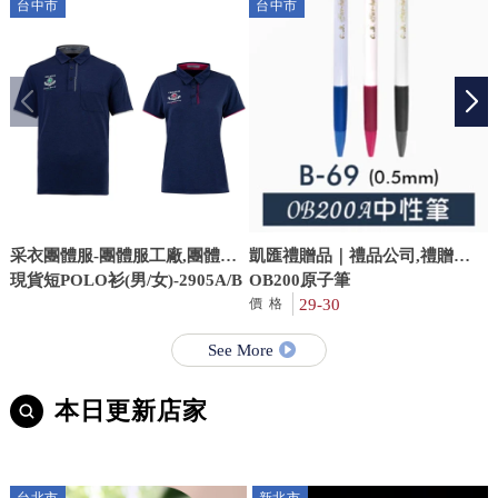
台中市
台中市
采衣團體服-團體服工廠,團體服,
凱匯禮贈品｜禮品公司,禮贈品
台中團體服工廠,台中團體服
現貨短POLO衫(男/女)-2905A/B
公司,台中禮品公司,豐原廟會背
OB200原子筆
心訂製
29-30
N
價格
See More
本日更新店家