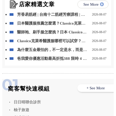
店家精選文章
See More
芳香易筋經 | 台南十二筋經芳療課程 | 台
2026-08-07
南芳療課程
日本醫護服推薦怎麼選？Classico克萊希
2026-08-07
醫護服特色、款式與選購重點一次看
醫師袍、刷手服怎麼挑？日本 Classico克
2026-08-07
萊希醫護服男女款式與挑選重點整理
Classico克萊希醫護服哪裡可以試穿？
2026-08-07
LAIYA 萊亞提供門市試穿與代訂服務
為什麼五金最怕的，不一定是水，而是
2026-08-07
「水一直留在上面」？台中居家鍍膜｜台
爸我愛你優惠活動最高折抵388 限時 4 天
2026-08-07
中室內鍍膜｜台中地板鍍膜｜台中家具鍍
優惠 折扣碼【8520】
膜｜台中浴室鍍膜｜台中廚房鍍膜
窩客幫快速模組
+ See More
日日晴聯合診所
柚子旅遊