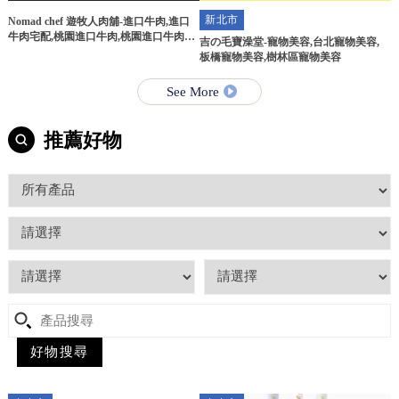
新北市
Nomad chef 遊牧人肉舖-進口牛肉,進口
牛肉宅配,桃園進口牛肉,桃園進口牛肉宅
吉の毛寶澡堂-寵物美容,台北寵物美容,
配
板橋寵物美容,樹林區寵物美容
See More
推薦好物