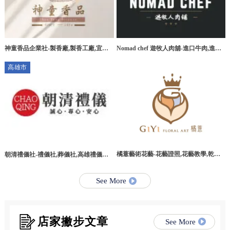
神童香品企業社-製香廠,製香工廠,宜蘭
Nomad chef 遊牧人肉舖-進口牛肉,進口
製香廠,環香工廠
牛肉宅配,桃園進口牛肉,桃園進口牛肉宅
高雄市
配
橘薏藝術花藝-花藝證照,花藝教學,乾燥
朝清禮儀社-禮儀社,葬儀社,高雄禮儀社,
花教學課程,台北乾燥花教學課程
高雄葬儀社,路竹區禮儀社,路竹區葬儀社
See More
店家撇步文章
See More