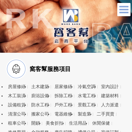
窩客幫服務項目
房屋修繕
土木建築
居家修繕
冷氣空調
室內設計
木工裝潢
廚浴設備
拆除工程
水電工程
建築材料
設備租賃
防水工程
戶外工程
景觀工程
人力派遣
清潔公司
搬家公司
電器維修
製造業
二手買賣
租車公司
開鎖
美食折扣
生活用品
休閒保健