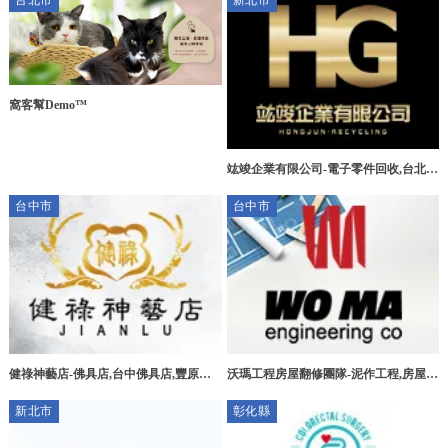
台北市
新北市
窩客幫Demo™
竑竣企業有限公司-電子零件回收,台北電
子零件回收,三峽區電子零件回收,新莊區
台中市
台中市
電子零件回收
健祿神藝店-佛具店,台中佛具店,豐原佛
沃瑪工程房屋翻修團隊-泥作工程,房屋拆
具店,宗教用品買賣
除,台中泥作工程,北屯泥作工程
新北市
彰化縣