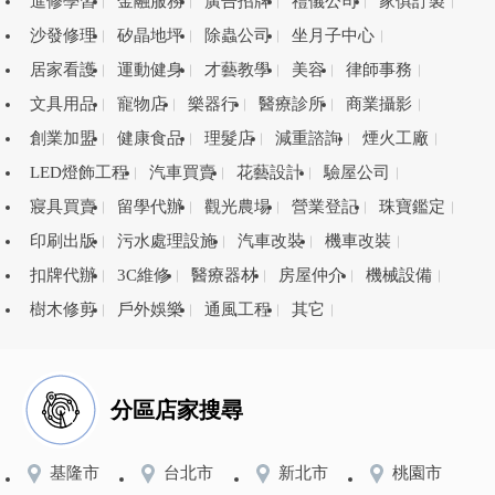
進修學習
金融服務
廣告招牌
禮儀公司
家俱訂製
沙發修理
矽晶地坪
除蟲公司
坐月子中心
居家看護
運動健身
才藝教學
美容
律師事務
文具用品
寵物店
樂器行
醫療診所
商業攝影
創業加盟
健康食品
理髮店
減重諮詢
煙火工廠
LED燈飾工程
汽車買賣
花藝設計
驗屋公司
寢具買賣
留學代辦
觀光農場
營業登記
珠寶鑑定
印刷出版
污水處理設施
汽車改裝
機車改裝
扣牌代辦
3C維修
醫療器材
房屋仲介
機械設備
樹木修剪
戶外娛樂
通風工程
其它
分區店家搜尋
基隆市
台北市
新北市
桃園市