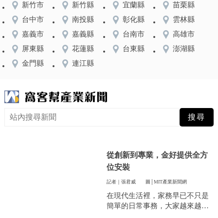
新竹市
新竹縣
宜蘭縣
苗栗縣
台中市
南投縣
彰化縣
雲林縣
嘉義市
嘉義縣
台南市
高雄市
屏東縣
花蓮縣
台東縣
澎湖縣
金門縣
連江縣
從創新到專業，金好提供全方
位安裝
記者｜張君威
圖│MIT產業新聞網
在現代生活裡，家務早已不只是
簡單的日常事務，大家越來越重
視方便和效率，尤其是曬衣服這