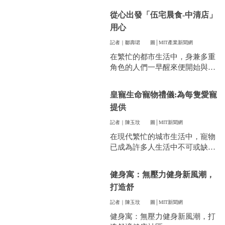
件看似小事卻常常讓人煩惱。像
從心出發「伍宅晨食-中清店」
是衣服太多、空間不夠，或是遇
用心
到突然變天，曬衣服真的讓不少
人感到頭疼。
記者｜鄒壽珺
圖│MIT產業新聞網
在繁忙的都市生活中，身兼多重
角色的人們一早醒來便開始與時
間賽跑，早餐成了開啟美好一天
的關鍵。
皇寵生命寵物禮儀:為每隻愛寵
提供
記者｜陳玉玟
圖│MIT新聞網
在現代繁忙的城市生活中，寵物
已成為許多人生活中不可或缺的
一部分。他們陪伴我們度過無數
個晨昏，帶來無限的歡樂和慰
健身寓：無壓力健身新風潮，
藉。當愛寵的生命走到盡頭時，
打造舒
飼主們往往陷入深深的悲傷，而
如何讓他們走得體面、安心，成
記者｜陳玉玟
圖│MIT新聞網
為每一位寵物家長們心中最重要
健身寓：無壓力健身新風潮，打
的訴求。