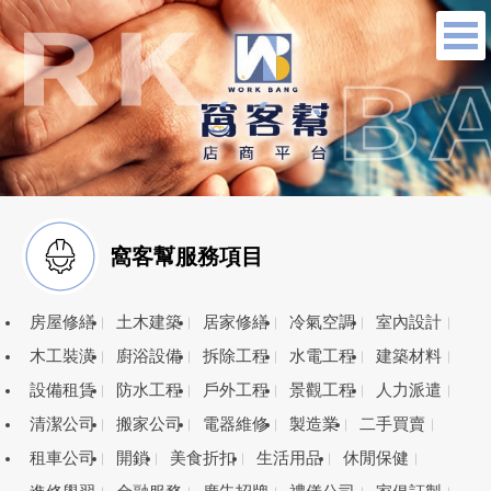
窩客幫服務項目
房屋修繕
土木建築
居家修繕
冷氣空調
室內設計
木工裝潢
廚浴設備
拆除工程
水電工程
建築材料
設備租賃
防水工程
戶外工程
景觀工程
人力派遣
清潔公司
搬家公司
電器維修
製造業
二手買賣
租車公司
開鎖
美食折扣
生活用品
休閒保健