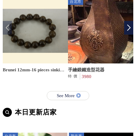
台北市
Brunei 12mm-16 pieces sinking
手繪鍛鐵造型花器
rapidly
3980
R
特價
S
See More
本日更新店家