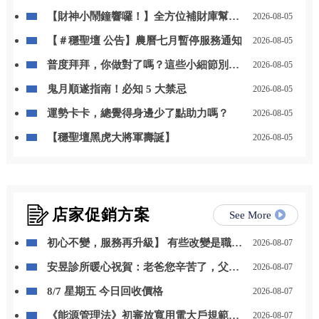
【財神小鬧鐘響囉！】全方位補財庫幫你
2026-08-05
「斬小人、迎貴人」！
【＃穩聖壇 公告】農曆七月暫停服務通知
2026-08-05
普度拜拜，你做對了嗎？這些小細節別忽
2026-08-05
略
鬼月順遂指南！必知 5 大禁忌
2026-08-05
運勢卡卡，總覺得身邊少了點助力嗎？
2026-08-05
【穩聖壇黑虎大將軍壽誕】
2026-08-05
店家促銷方案
See More
初心不變，服務再升級】 有些改變是職位
2026-08-07
的晉升，更是責任與感謝的累積。 自 115
安昱診所暖心祝賀：老爸您辛苦了，父親
2026-08-07
年 8 月 1 日起，我正式接任尚立汽車北台
節快樂！
中營業一部經理。
8/7 星期五 今日回收價格
2026-08-07
《能源管理法》初審放寬用電大戶規範，
2026-08-07