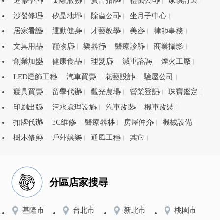
進修學習
金融服務
廣告招牌
禮儀公司
家俱訂製
沙發修理
矽晶地坪
除蟲公司
坐月子中心
居家看護
運動健身
才藝教學
美容
律師事務
文具用品
寵物店
樂器行
醫療診所
商業攝影
創業加盟
健康食品
理髮店
減重諮詢
煙火工廠
LED燈飾工程
汽車買賣
花藝設計
驗屋公司
寢具買賣
留學代辦
觀光農場
營業登記
珠寶鑑定
印刷出版
污水處理設施
汽車改裝
機車改裝
扣牌代辦
3C維修
醫療器材
房屋仲介
機械設備
樹木修剪
戶外娛樂
通風工程
其它
分區店家搜尋
基隆市
台北市
新北市
桃園市