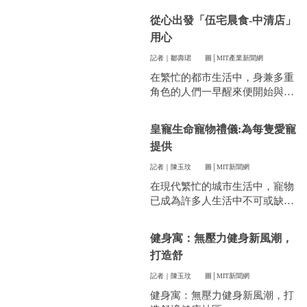
件看似小事卻常常讓人煩惱。像
從心出發「伍宅晨食-中清店」
是衣服太多、空間不夠，或是遇
用心
到突然變天，曬衣服真的讓不少
人感到頭疼。
記者｜鄒壽珺
圖│MIT產業新聞網
在繁忙的都市生活中，身兼多重
角色的人們一早醒來便開始與時
間賽跑，早餐成了開啟美好一天
的關鍵。
皇寵生命寵物禮儀:為每隻愛寵
提供
記者｜陳玉玟
圖│MIT新聞網
在現代繁忙的城市生活中，寵物
已成為許多人生活中不可或缺的
一部分。他們陪伴我們度過無數
個晨昏，帶來無限的歡樂和慰
健身寓：無壓力健身新風潮，
藉。當愛寵的生命走到盡頭時，
打造舒
飼主們往往陷入深深的悲傷，而
如何讓他們走得體面、安心，成
記者｜陳玉玟
圖│MIT新聞網
為每一位寵物家長們心中最重要
健身寓：無壓力健身新風潮，打
的訴求。