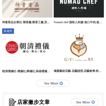
神童香品企業社-製香廠,製香工廠,宜蘭
Nomad chef 遊牧人肉舖-進口牛肉,進口
製香廠,環香工廠
牛肉宅配,桃園進口牛肉,桃園進口牛肉宅
高雄市
配
橘薏藝術花藝-花藝證照,花藝教學,乾燥
朝清禮儀社-禮儀社,葬儀社,高雄禮儀社,
花教學課程,台北乾燥花教學課程
高雄葬儀社,路竹區禮儀社,路竹區葬儀社
See More
店家撇步文章
See More