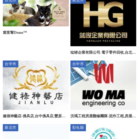
台北市
新北市
窩客幫Demo™
竑竣企業有限公司-電子零件回收,台北電
子零件回收,三峽區電子零件回收,新莊區
台中市
台中市
電子零件回收
健祿神藝店-佛具店,台中佛具店,豐原佛
沃瑪工程房屋翻修團隊-泥作工程,房屋拆
具店,宗教用品買賣
除,台中泥作工程,北屯泥作工程
新北市
彰化縣