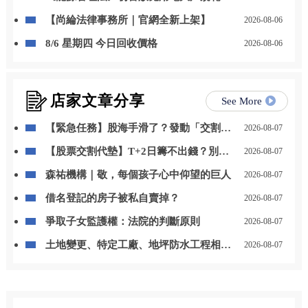
自用發電、儲能改二擇一
【尚綸法律事務所｜官網全新上架】
2026-08-06
8/6 星期四 今日回收價格
2026-08-06
店家文章分享
See More
【緊急任務】股海手滑了？發動「交割救
2026-08-07
援」魔法卡，秒殺違約大魔王！
【股票交割代墊】T+2日籌不出錢？別
2026-08-07
慌！3步驟神救援你的信用
森祐機構｜敬，每個孩子心中仰望的巨人
2026-08-07
借名登記的房子被私自賣掉？
2026-08-07
爭取子女監護權：法院的判斷原則
2026-08-07
土地變更、特定工廠、地坪防水工程相關
2026-08-07
問題