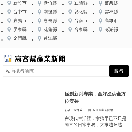
新竹市
新竹縣
宜蘭縣
苗栗縣
台中市
南投縣
彰化縣
雲林縣
嘉義市
嘉義縣
台南市
高雄市
屏東縣
花蓮縣
台東縣
澎湖縣
金門縣
連江縣
從創新到專業，金好提供全方
位安裝
記者｜張君威
圖│MIT產業新聞網
在現代生活裡，家務早已不只是
簡單的日常事務，大家越來越重
視方便和效率，尤其是曬衣服這