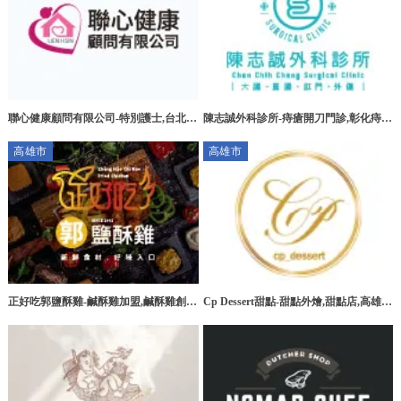
聯心健康顧問有限公司-特別護士,台北特
陳志誠外科診所-痔瘡開刀門診,彰化痔瘡
別護士,板橋特別護士,大安區特別護士
開刀門診,花壇痔瘡開刀門診
高雄市
高雄市
正好吃郭鹽酥雞-鹹酥雞加盟,鹹酥雞創
Cp Dessert甜點-甜點外燴,甜點店,高雄甜
業,高雄鹹酥雞加盟,台南鹹酥雞加盟
點外燴,三民區甜點外燴