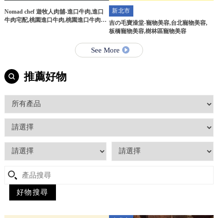
新北市
Nomad chef 遊牧人肉舖-進口牛肉,進口
牛肉宅配,桃園進口牛肉,桃園進口牛肉宅
吉の毛寶澡堂-寵物美容,台北寵物美容,
配
板橋寵物美容,樹林區寵物美容
See More
推薦好物