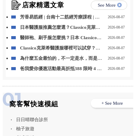
店家精選文章
See More
芳香易筋經 | 台南十二筋經芳療課程 | 台
2026-08-07
南芳療課程
日本醫護服推薦怎麼選？Classico克萊希
2026-08-07
醫護服特色、款式與選購重點一次看
醫師袍、刷手服怎麼挑？日本 Classico克
2026-08-07
萊希醫護服男女款式與挑選重點整理
Classico克萊希醫護服哪裡可以試穿？
2026-08-07
LAIYA 萊亞提供門市試穿與代訂服務
為什麼五金最怕的，不一定是水，而是
2026-08-07
「水一直留在上面」？台中居家鍍膜｜台
爸我愛你優惠活動最高折抵388 限時 4 天
2026-08-07
中室內鍍膜｜台中地板鍍膜｜台中家具鍍
優惠 折扣碼【8520】
膜｜台中浴室鍍膜｜台中廚房鍍膜
窩客幫快速模組
+ See More
日日晴聯合診所
柚子旅遊