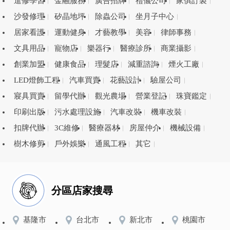
進修學習
金融服務
廣告招牌
禮儀公司
家俱訂製
沙發修理
矽晶地坪
除蟲公司
坐月子中心
居家看護
運動健身
才藝教學
美容
律師事務
文具用品
寵物店
樂器行
醫療診所
商業攝影
創業加盟
健康食品
理髮店
減重諮詢
煙火工廠
LED燈飾工程
汽車買賣
花藝設計
驗屋公司
寢具買賣
留學代辦
觀光農場
營業登記
珠寶鑑定
印刷出版
污水處理設施
汽車改裝
機車改裝
扣牌代辦
3C維修
醫療器材
房屋仲介
機械設備
樹木修剪
戶外娛樂
通風工程
其它
分區店家搜尋
基隆市
台北市
新北市
桃園市