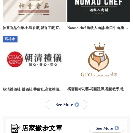
神童香品企業社-製香廠,製香工廠,宜蘭
Nomad chef 遊牧人肉舖-進口牛肉,進口
製香廠,環香工廠
牛肉宅配,桃園進口牛肉,桃園進口牛肉宅
高雄市
配
橘薏藝術花藝-花藝證照,花藝教學,乾燥
朝清禮儀社-禮儀社,葬儀社,高雄禮儀社,
花教學課程,台北乾燥花教學課程
高雄葬儀社,路竹區禮儀社,路竹區葬儀社
See More
店家撇步文章
See More