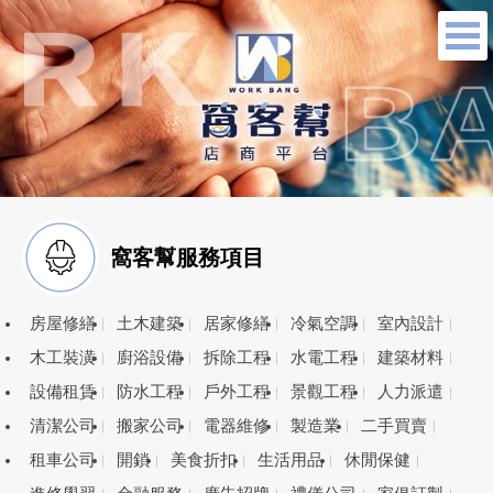
窩客幫服務項目
房屋修繕
土木建築
居家修繕
冷氣空調
室內設計
木工裝潢
廚浴設備
拆除工程
水電工程
建築材料
設備租賃
防水工程
戶外工程
景觀工程
人力派遣
清潔公司
搬家公司
電器維修
製造業
二手買賣
租車公司
開鎖
美食折扣
生活用品
休閒保健