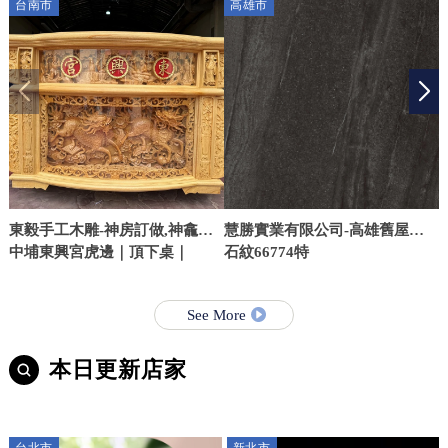
台南市
高雄市
東毅手工木雕-神房訂做,神龕訂
慧勝實業有限公司-高雄舊屋翻
做,台南神房訂做,台南神龕訂做,
中埔東興宮虎邊｜頂下桌｜
修,三民區房屋修繕,舊屋翻修,泥
石紋66774特
作工程,高雄泥作工程,三民區泥
作工程廠商
See More
本日更新店家