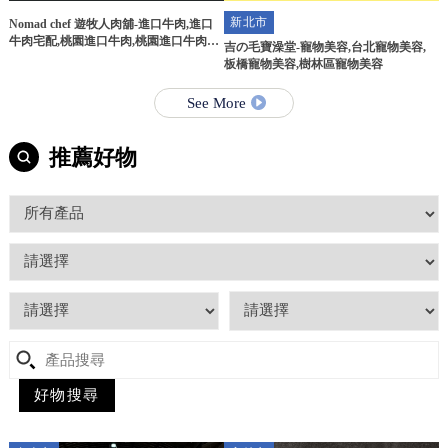
新北市
Nomad chef 遊牧人肉舖-進口牛肉,進口
牛肉宅配,桃園進口牛肉,桃園進口牛肉宅
吉の毛寶澡堂-寵物美容,台北寵物美容,
配
板橋寵物美容,樹林區寵物美容
See More
推薦好物