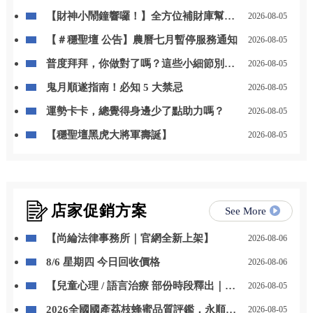
【財神小鬧鐘響囉！】全方位補財庫幫你
2026-08-05
「斬小人、迎貴人」！
【＃穩聖壇 公告】農曆七月暫停服務通知
2026-08-05
普度拜拜，你做對了嗎？這些小細節別忽
2026-08-05
略
鬼月順遂指南！必知 5 大禁忌
2026-08-05
運勢卡卡，總覺得身邊少了點助力嗎？
2026-08-05
【穩聖壇黑虎大將軍壽誕】
2026-08-05
店家促銷方案
See More
【尚綸法律事務所｜官網全新上架】
2026-08-06
8/6 星期四 今日回收價格
2026-08-06
【兒童心理 / 語言治療 部份時段釋出｜開
2026-08-05
放預約】
2026全國國產荔枝蜂蜜品質評鑑，永順豐
2026-08-05