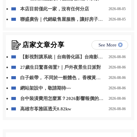
事業蜂產品特等獎
本店目前僅此一家，沒有任何分店
2026-08-05
聯盛廣告｜代銷級售屋服務，讓好房子被
2026-08-05
看見，讓好價值被實現
店家文章分享
See More
【影視對講系統｜台南善化區】台南影視
2026-08-06
對講｜善化區影視對講
27歲生日驚喜佈置?｜戶外夜景生日派對
2026-08-06
白子銀帶， 不同於一般體色， 香檳黃的
2026-08-06
色澤搭配銀帶線條， 越看越有味道，耐看
網站架設中，敬請期待~~
2026-08-06
型代表。 喜歡這種清爽質感的魚， 歡迎
來店賞魚。 ? 店內現貨 / 官網可下單 ? 私
台中裝潢費用怎麼算？2026影響報價的5
2026-08-06
訊可協助挑選 地址：高雄市美濃區成功路
個關鍵
46號 官方line:@awh29
高雄市苓雅區透天8.82kw
2026-08-06