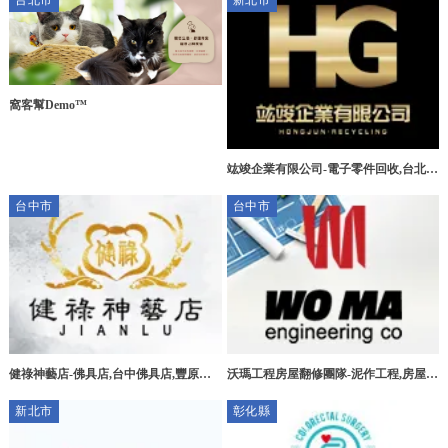
台北市
新北市
窩客幫Demo™
竑竣企業有限公司-電子零件回收,台北電
子零件回收,三峽區電子零件回收,新莊區
台中市
台中市
電子零件回收
健祿神藝店-佛具店,台中佛具店,豐原佛
沃瑪工程房屋翻修團隊-泥作工程,房屋拆
具店,宗教用品買賣
除,台中泥作工程,北屯泥作工程
新北市
彰化縣