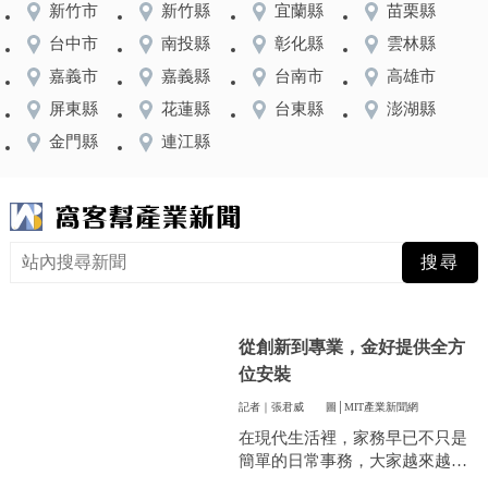
新竹市
新竹縣
宜蘭縣
苗栗縣
台中市
南投縣
彰化縣
雲林縣
嘉義市
嘉義縣
台南市
高雄市
屏東縣
花蓮縣
台東縣
澎湖縣
金門縣
連江縣
從創新到專業，金好提供全方
位安裝
記者｜張君威
圖│MIT產業新聞網
在現代生活裡，家務早已不只是
簡單的日常事務，大家越來越重
視方便和效率，尤其是曬衣服這