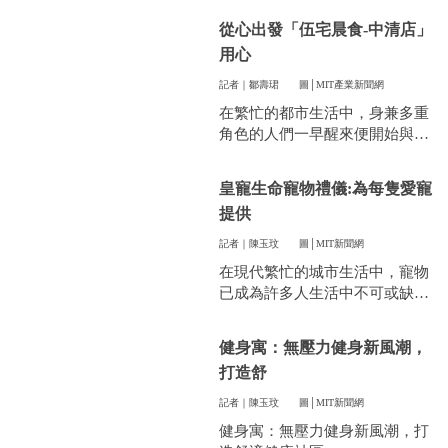
件看似小事卻常常讓人煩惱。像
從心出發「伍宅晨食-中清店」
是衣服太多、空間不夠，或是遇
用心
到突然變天，曬衣服真的讓不少
人感到頭疼。
記者｜鄒壽珺
圖│MIT產業新聞網
在繁忙的都市生活中，身兼多重
角色的人們一早醒來便開始與時
間賽跑，早餐成了開啟美好一天
的關鍵。
皇寵生命寵物禮儀:為每隻愛寵
提供
記者｜陳玉玟
圖│MIT新聞網
在現代繁忙的城市生活中，寵物
已成為許多人生活中不可或缺的
一部分。他們陪伴我們度過無數
個晨昏，帶來無限的歡樂和慰
健身寓：無壓力健身新風潮，
藉。當愛寵的生命走到盡頭時，
打造舒
飼主們往往陷入深深的悲傷，而
如何讓他們走得體面、安心，成
記者｜陳玉玟
圖│MIT新聞網
為每一位寵物家長們心中最重要
健身寓：無壓力健身新風潮，打
的訴求。