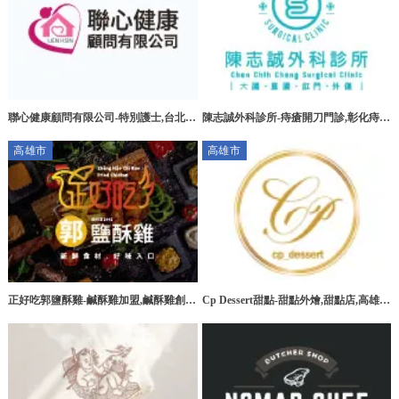
聯心健康顧問有限公司-特別護士,台北特
陳志誠外科診所-痔瘡開刀門診,彰化痔瘡
別護士,板橋特別護士,大安區特別護士
開刀門診,花壇痔瘡開刀門診
高雄市
高雄市
正好吃郭鹽酥雞-鹹酥雞加盟,鹹酥雞創
Cp Dessert甜點-甜點外燴,甜點店,高雄甜
業,高雄鹹酥雞加盟,台南鹹酥雞加盟
點外燴,三民區甜點外燴