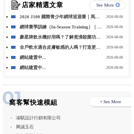
店家精選文章
See More
2026 J100 國際青少年網球巡迴賽｜馬來
2026-08-06
西亞站 勇奪冠軍
網球賽季訓練（In-Season Training）｜如
2026-08-06
何兼顧比賽與體能
豪星牌飲水機好用嗎？了解煮沸殺菌功能
2026-08-06
與日常飲水優勢 – 高雄豪星牌飲水機｜高
全戶軟水適合皮膚敏感的人嗎？打造更舒
2026-08-06
雄飲水機推薦
適的居家用水環境 – 高雄全戶軟水安裝｜
網站建置中...
2026-08-06
高雄全戶軟水設備安裝
網站建置中...
2026-08-06
窩客幫快速模組
+ See More
濬騏設計行銷有限公司
興誠玉石