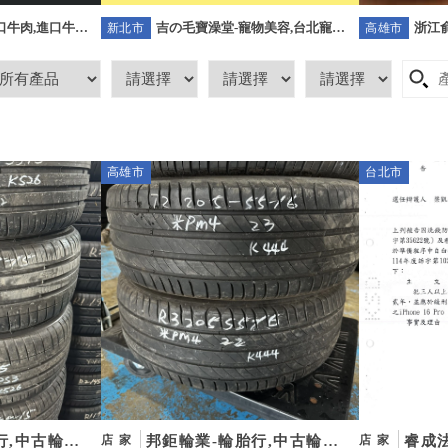
吉の毛寶澡堂-寵物美容,台北寵物
浙江俞
-進口牛肉,進口牛肉
新北市
高雄市
美容,板橋寵物美容,樹林區寵物美
高雄
口牛肉宅配
容
高雄市
台北市
行,中古輪胎,
邦鉅輪業-輪胎行,中古輪胎,
睿成
店家
店家