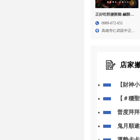
正好吃郭鹽酥雞-鹹酥雞
加盟,鹹酥雞創業,高雄鹹
0989-072-651
酥雞加盟,台南鹹酥雞加
高雄市仁武區中正路
盟
174...
店家
【財神小
你「斬小
【＃穩聖
知
普度拜拜
忽略
鬼月順遂
運勢卡卡