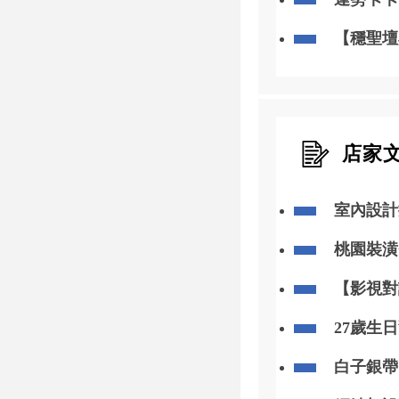
【穩聖壇
店家
室內設計
諮詢與付
桃園裝潢
容易漏算
【影視對
視對講｜
27歲生
白子銀帶
的色澤搭