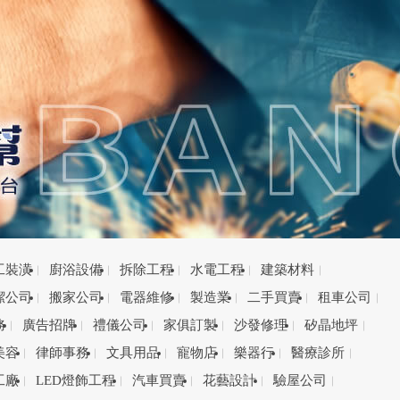
工裝潢
廚浴設備
拆除工程
水電工程
建築材料
潔公司
搬家公司
電器維修
製造業
二手買賣
租車公司
務
廣告招牌
禮儀公司
家俱訂製
沙發修理
矽晶地坪
美容
律師事務
文具用品
寵物店
樂器行
醫療診所
工廠
LED燈飾工程
汽車買賣
花藝設計
驗屋公司