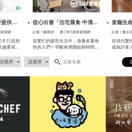
好提供全
從心出發「伍宅晨食-中清
皇寵生命
店」用心
寵提供
業新聞網
記者｜鄒壽珺
圖│MIT產業新聞網
記者｜陳玉
已不只是簡
在繁忙的都市生活中，身兼多重角
在現代繁
來越重視方
色的人們一早醒來便開始與時間賽
成為許多
服這件看似
跑，早餐成了開啟美好一天的關
分。他們
像是衣服太
鍵。
昏，帶來
到突然變
寵的生命
人感到頭
陷入深深
得體面、
長們心中