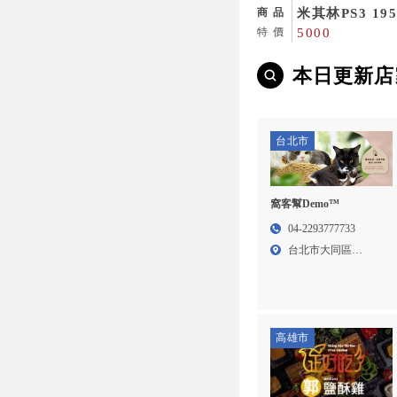
二手輪胎,高雄
米其林PS3 195-
商品
雄二手輪胎,仁
5000
特價
換
本日更新店
台北市
窩客幫Demo™
04-2293777733
台北市大同區
Addres...
高雄市