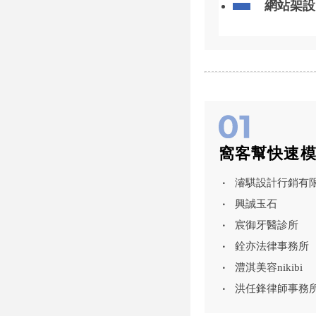
耐看型代表。 喜歡這種
網站架設
歡迎來店賞魚。 ? 店
單 ? 私訊可協
區成功路46
窩客幫快速
濬騏設計行銷有
興誠玉石
宸御牙醫診所
銓亦法律事務所
澧淇美容nikibi
洪任鋒律師事務