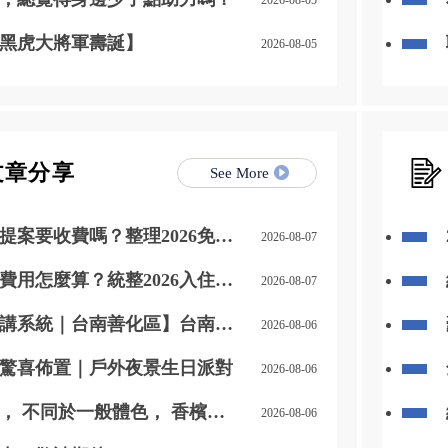
黑虎大將軍壽誕】
2026-08-05
文章分享
See More
提案要收費嗎？整理2026免費
2026-08-07
費提案差異
費用怎麼算？統整2026入住前
2026-08-07
的8筆支出
講系統｜台南善化區】台南影
2026-08-06
善化區影視對講
日驚喜佈置｜戶外夜景生日派對
2026-08-06
， 不同於一般體色， 香檳黃
2026-08-06
配銀帶線條， 越看越有味道，