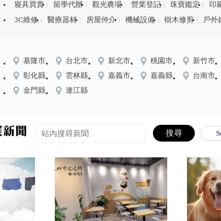
寢具買賣
留學代辦
觀光農場
營業登記
珠寶鑑定
印
3C維修
醫療器材
房屋仲介
機械設備
樹木修剪
戶外
基隆市
台北市
新北市
桃園市
新竹市
彰化縣
雲林縣
嘉義市
嘉義縣
台南市
金門縣
連江縣
S