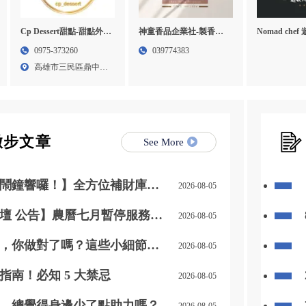
Cp Dessert甜點-甜點外
神童香品企業社-製香廠,
Nomad che
燴,甜點店,高雄甜點外燴,
製香工廠,宜蘭製香廠,環
進口牛肉,進
0975-373260
039774383
三民區甜點外燴
香工廠
桃園進口牛肉
高雄市三民區鼎中路
牛肉宅配
419...
撇步文章
See More
鬧鐘響囉！】全方位補財庫幫
2026-08-05
人、迎貴人」！
壇 公告】農曆七月暫停服務通
2026-08-05
，你做對了嗎？這些小細節別
2026-08-05
指南！必知 5 大禁忌
2026-08-05
，總覺得身邊少了點助力嗎？
2026-08-05