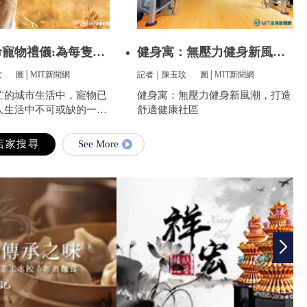
寵物禮儀:為每隻愛
健身寓：無壓力健身新風
潮，打造舒
玟
圖│MIT新聞網
記者｜陳玉玟
圖│MIT新聞網
忙的城市生活中，寵物已
健身寓：無壓力健身新風潮，打造
人生活中不可或缺的一部
舒適健康社區
陪伴我們度過無數個晨
無限的歡樂和慰藉。當愛
See More
走到盡頭時，飼主們往往
的悲傷，而如何讓他們走
安心，成為每一位寵物家
最重要的訴求。