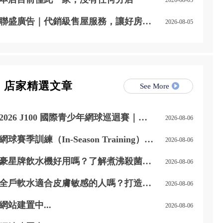
聯盛廣告｜代銷級售屋服務，讓好房子
2026-08-05
被看見，讓好價值被實現
店家精選文章
See More
2026 J100 國際青少年網球巡迴賽｜馬
2026-08-06
來西亞站 勇奪冠軍
網球賽季訓練（In-Season Training）｜
2026-08-06
如何兼顧比賽與體能
豪星牌飲水機好用嗎？了解煮沸殺菌功
2026-08-06
能與日常飲水優勢 – 高雄豪星牌飲水機
｜高雄飲水機推薦
全戶軟水適合皮膚敏感的人嗎？打造更
2026-08-06
舒適的居家用水環境 – 高雄全戶軟水安
裝｜高雄全戶軟水設備安裝
網站建置中...
2026-08-06