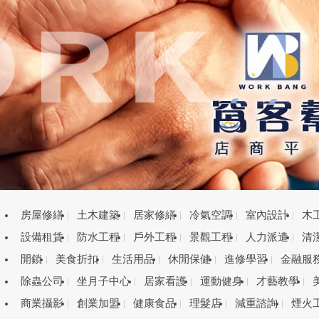
房屋修繕
土木建築
居家修繕
冷氣空調
室內設計
木
設備租賃
防水工程
戶外工程
景觀工程
人力派遣
清
開鎖
美食折扣
生活用品
休閒保健
進修學習
金融服
除蟲公司
坐月子中心
居家看護
運動健身
才藝教學
商業攝影
創業加盟
健康食品
理髮店
減重諮詢
煙火
目