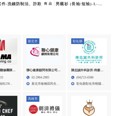
)｜律師事務所,律師推
案件-洗錢防制法、詐欺
體服,台中團體服工廠,台中
男襯衫 (長袖/短袖)-L-
商品
台北律師事務所,台中律
團體服
204/205/211/212
務所,中山區律師事務
新北市
彰化縣
翻修團隊-
聯心健康顧問有限公司-
陳志誠外科診所-痔瘡開
屋拆除,台中
特別護士,台北特別護士,
刀門診,彰化痔瘡開刀門
133
02-2964-2985
(04)723-6586
屯泥作工程
板橋特別護士,大安區特
診,花壇痔瘡開刀門診
236...
新北市板橋區民生路
彰化縣彰化市曉陽路
別護士
一段3...
58號...
高雄市