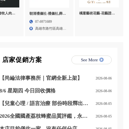
橘薏藝術花藝-花藝證照,
f 遊牧人肉舖-
朝清禮儀社-禮儀社,葬儀
花藝教學,乾燥花教學課
口牛肉宅配,
社,高雄禮儀社,高雄葬儀
07-6971689
程,台北乾燥花教學課程
,桃園進口
社,路竹區禮儀社,路竹區
高雄市路竹區高雄市
葬儀社
路竹區...
店家促銷方案
See More
【尚綸法律事務所｜官網全新上架】
2026-08-06
8/6 星期四 今日回收價格
2026-08-06
【兒童心理 / 語言治療 部份時段釋出｜
2026-08-05
開放預約】
2026全國國產荔枝蜂蜜品質評鑑，永順
2026-08-05
豐事業蜂產品特等獎
本店目前僅此一家，沒有任何分店
2026-08-05