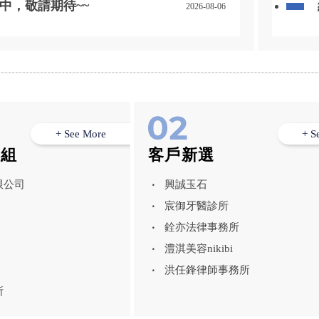
清爽質感的魚，
中，敬請期待~~
2026-08-06
內現貨 / 官網可下
助挑選 地址：高雄市美濃
號 官方line:@awh29
+ See More
+ S
模組
客戶新選
限公司
興誠玉石
宸御牙醫診所
銓亦法律事務所
澧淇美容nikibi
洪任鋒律師事務所
所