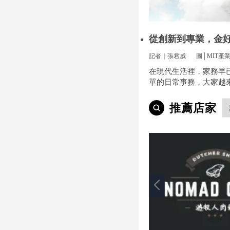
從創新到專業，金
方位安裝
記者｜張君威
圖│MIT產
在現代生活裡，家務早
單的日常事務，大家越
便和效率，尤其是曬衣
小事卻常常讓人煩惱。
推薦店家
多、空間不夠，或是遇
天，曬衣服真的讓不少
疼。