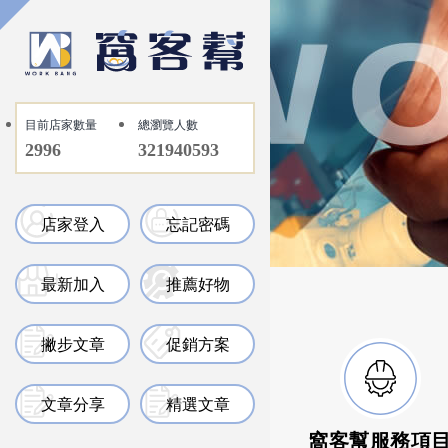
目前店家數量
總瀏覽人數
2996
321940593
店家登入
忘記密碼
最新加入
推薦好物
撇步文章
促銷方案
文章分享
精選文章
窩客幫服務項