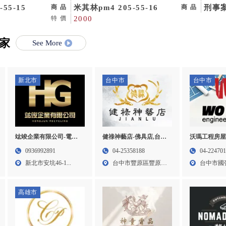
中古輪胎,高
55-15
二手輪胎,高雄中古輪胎,高
米其林pm4 205-55-16
中所
刑事
商品
商品
武二手輪胎更
雄二手輪胎,仁武二手輪胎更
2000
薦,
特價
換
師事
家
所,
See More
新北市
台中市
台中市
竑竣企業有限公司-電子
健祿神藝店-佛具店,台中
沃瑪工程房屋
零件回收,台北電子零件
佛具店,豐原佛具店,宗教
泥作工程,房
0936992891
04-25358188
04-22470
回收,三峽區電子零件回
用品買賣
泥作工程,北
新北市安坑46-1...
台中市豐原區豐原大
台中市國強街
收,新莊區電子零件回收
道一段...
高雄市