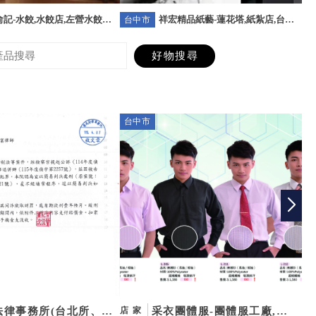
記-水餃,水餃店,左營水餃店,
祥宏精品紙藝-蓮花塔,紙紮店,台北
台中市
台
水餃店
蓮花塔,台北紙紮店
台中市
雲
法律事務所(台北所、台
采衣團體服-團體服工廠,團
店家