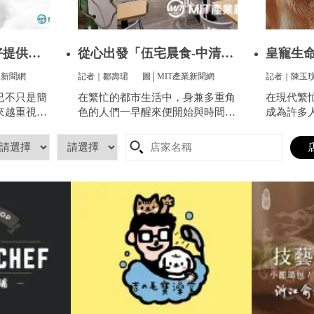
好提供全
從心出發「伍宅晨食-中清
皇寵生命
店」用心
寵提供
業新聞網
記者｜鄒壽珺
圖│MIT產業新聞網
記者｜陳玉
已不只是簡
在繁忙的都市生活中，身兼多重角
在現代繁
來越重視方
色的人們一早醒來便開始與時間賽
成為許多
服這件看似
跑，早餐成了開啟美好一天的關
分。他們
像是衣服太
鍵。
昏，帶來
到突然變
寵的生命
人感到頭
陷入深深
得體面、
長們心中