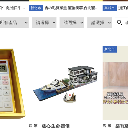
吉の毛寶澡堂-寵物美容,台北寵物
浙江俞
-進口牛肉,進口牛肉
新北市
高雄市
美容,板橋寵物美容,樹林區寵物美
高雄
口牛肉宅配
容
新北市
蘊心生命禮儀
樂寵
店家
店家