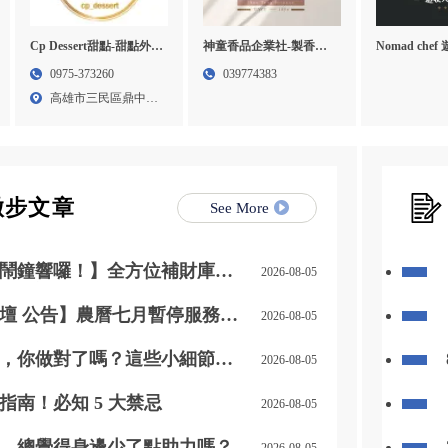
Cp Dessert甜點-甜點外
神童香品企業社-製香廠,
Nomad che
燴,甜點店,高雄甜點外燴,
製香工廠,宜蘭製香廠,環
進口牛肉,進
0975-373260
039774383
三民區甜點外燴
香工廠
桃園進口牛肉
高雄市三民區鼎中路
牛肉宅配
419...
撇步文章
See More
鬧鐘響囉！】全方位補財庫幫
2026-08-05
人、迎貴人」！
壇 公告】農曆七月暫停服務通
2026-08-05
，你做對了嗎？這些小細節別
2026-08-05
指南！必知 5 大禁忌
2026-08-05
，總覺得身邊少了點助力嗎？
2026-08-05