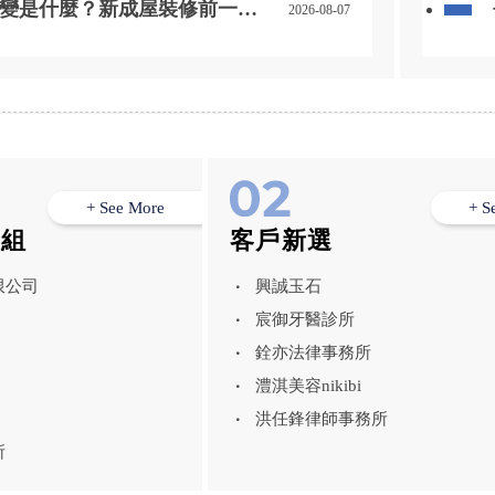
變是什麼？新成屋裝修前一定
2026-08-07
規劃重點
+ See More
+ S
模組
客戶新選
限公司
興誠玉石
宸御牙醫診所
銓亦法律事務所
澧淇美容nikibi
洪任鋒律師事務所
所