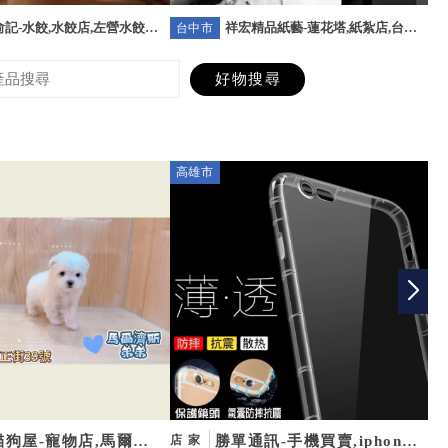
記-水餃,水餃店,左營水餃店,
祥宏精品紙藝-蓮花塔,紙紮店,台北
台中市
台
水餃店
蓮花塔,台北紙紮店
高雄市
雲
貓狗屋-寵物店,馬爾泰
勝單通訊-手機買賣,iphone
店家