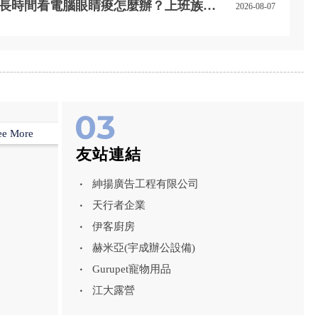
行
長時間看電腦眼睛痠怎麼辦？上班族護
2026-08-07
眼方法與眼鏡推薦｜台中眼鏡行｜大雅
抗藍光眼鏡
ee More
友站連結
紳揚廣告工程有限公司
天行者企業
伊客廚房
赫米亞(宇成辦公設備)
Gurupet寵物用品
江大露營