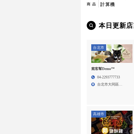
計算機
商品
本日更新店
台北市
窩客幫Demo™
04-2293777733
台北市大同區
Addres...
高雄市