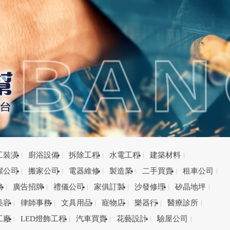
工裝潢
廚浴設備
拆除工程
水電工程
建築材料
潔公司
搬家公司
電器維修
製造業
二手買賣
租車公司
務
廣告招牌
禮儀公司
家俱訂製
沙發修理
矽晶地坪
美容
律師事務
文具用品
寵物店
樂器行
醫療診所
工廠
LED燈飾工程
汽車買賣
花藝設計
驗屋公司