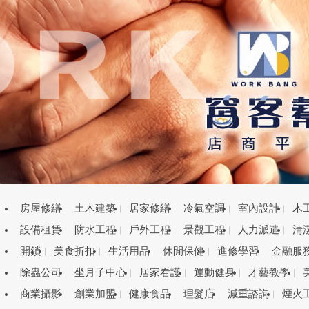
房屋修繕
土木建築
居家修繕
冷氣空調
室內設計
木
設備租賃
防水工程
戶外工程
景觀工程
人力派遣
清
開鎖
美食折扣
生活用品
休閒保健
進修學習
金融服
除蟲公司
坐月子中心
居家看護
運動健身
才藝教學
商業攝影
創業加盟
健康食品
理髮店
減重諮詢
煙火
目