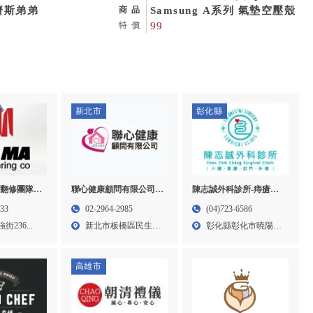
犬買賣,台北寵物店,板
濟斯弟弟
買賣, iphone手機維修,高雄
Samsung A系列 氣墊空壓殼
商品
爾泰迪幼犬買賣
手機買賣,高雄iphone買賣,
99
特價
左營區手機買賣,左營區
iphone手機維修
新北市
彰化縣
翻修團隊-
聯心健康顧問有限公司-
陳志誠外科診所-痔瘡開
屋拆除,台中
特別護士,台北特別護士,
刀門診,彰化痔瘡開刀門
133
02-2964-2985
(04)723-6586
屯泥作工程
板橋特別護士,大安區特
診,花壇痔瘡開刀門診
236...
新北市板橋區民生路
彰化縣彰化市曉陽路
別護士
一段3...
58號...
高雄市