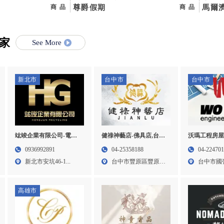
尊爵假期
迪幼
馬爾
商品
商品
橋馬
家
See More
新北市
台中市
台中市
竑竣企業有限公司-電子
健祿神藝店-佛具店,台中
沃瑪工程房屋
零件回收,台北電子零件
佛具店,豐原佛具店,宗教
泥作工程,房
0936992891
04-25358188
04-22470
回收,三峽區電子零件回
用品買賣
泥作工程,北
新北市安坑46-1...
台中市豐原區豐原大
台中市國強街
收,新莊區電子零件回收
道一段...
高雄市