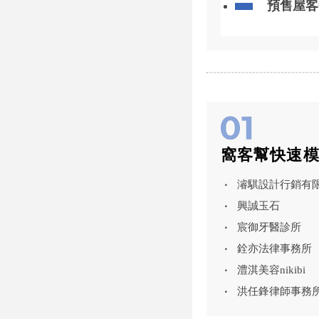
預售屋客
要了解的
窩客幫快速
濬騏設計行銷有
興誠玉石
宸御牙醫診所
銓亦法律事務所
澧淇美容nikibi
洪任鋒律師事務