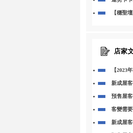
【穩聖壇
店家
【2023年
交！
新成屋客
收到室內
預售屋客
到圖面確
客變需要
來裝修一
新成屋客
電、插座