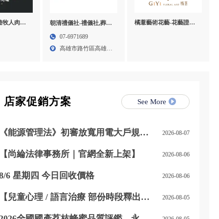
橘薏藝術花藝-花藝證照,
f 遊牧人肉舖-
朝清禮儀社-禮儀社,葬儀
花藝教學,乾燥花教學課
口牛肉宅配,
社,高雄禮儀社,高雄葬儀
07-6971689
程,台北乾燥花教學課程
,桃園進口
社,路竹區禮儀社,路竹區
高雄市路竹區高雄市
葬儀社
路竹區...
店家促銷方案
See More
《能源管理法》初審放寬用電大戶規
2026-08-07
範，自用發電、儲能改二擇一
【尚綸法律事務所｜官網全新上架】
2026-08-06
8/6 星期四 今日回收價格
2026-08-06
【兒童心理 / 語言治療 部份時段釋出｜
2026-08-05
開放預約】
2026全國國產荔枝蜂蜜品質評鑑，永順
2026-08-05