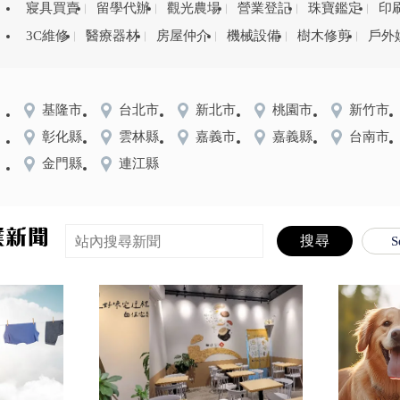
寢具買賣
留學代辦
觀光農場
營業登記
珠寶鑑定
印
3C維修
醫療器材
房屋仲介
機械設備
樹木修剪
戶外
基隆市
台北市
新北市
桃園市
新竹市
彰化縣
雲林縣
嘉義市
嘉義縣
台南市
金門縣
連江縣
S