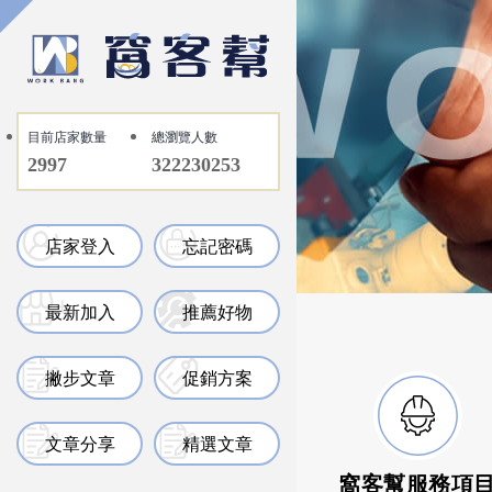
目前店家數量
總瀏覽人數
2997
322230253
店家登入
忘記密碼
最新加入
推薦好物
撇步文章
促銷方案
文章分享
精選文章
窩客幫服務項