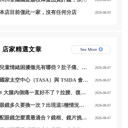
豐事業蜂產品特等獎
本店目前僅此一家，沒有任何分店
2026-08-05
店家精選文章
See More
兒童情緒困擾徵兆有哪些？肚子痛、發
2026-08-07
脾氣是警訊嗎?｜桃園心途心理諮商所
國家太空中心（TASA）與 TSIDA 會員
2026-08-07
交流日
# 大腿內側痛一直好不了？拉腰、復健
2026-08-07
都沒改善？醫師解析真正原因，別再誤
以為是坐骨神經痛
眼鏡多久要換一次？出現這5種情況建
2026-08-07
議重新驗光配鏡｜台中驗光推薦｜大雅
眼鏡行
配眼鏡怎麼選最適合？鏡框、鏡片挑選
2026-08-07
完整指南｜台中配眼鏡推薦｜大雅眼鏡