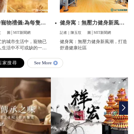
寵物禮儀:為每隻愛
健身寓：無壓力健身新風
潮，打造舒
玟
圖│MIT新聞網
記者｜陳玉玟
圖│MIT新聞網
忙的城市生活中，寵物已
健身寓：無壓力健身新風潮，打造
人生活中不可或缺的一部
舒適健康社區
陪伴我們度過無數個晨
無限的歡樂和慰藉。當愛
See More
走到盡頭時，飼主們往往
的悲傷，而如何讓他們走
安心，成為每一位寵物家
最重要的訴求。