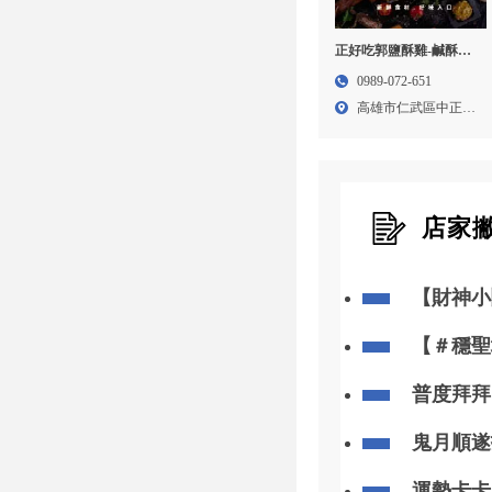
正好吃郭鹽酥雞-鹹酥雞
加盟,鹹酥雞創業,高雄鹹
0989-072-651
酥雞加盟,台南鹹酥雞加
高雄市仁武區中正路
盟
174...
店家
【財神小
你「斬小
【＃穩聖
知
普度拜拜
忽略
鬼月順遂
運勢卡卡