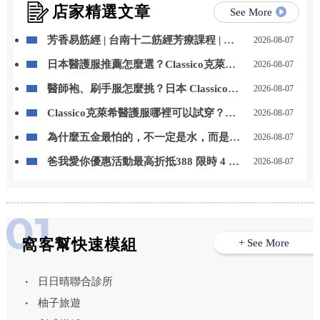
店家精選文章
See More
芳香易筋經 | 台南十二筋經芳療課程 | 台
2026-08-07
南芳療課程
日本醫護服推薦怎麼選？Classico克萊希
2026-08-07
醫護服特色、款式與選購重點一次看
醫師袍、刷手服怎麼挑？日本 Classico克
2026-08-07
萊希醫護服男女款式與挑選重點整理
Classico克萊希醫護服哪裡可以試穿？
2026-08-07
LAIYA 萊亞提供門市試穿與代訂服務
為什麼五金最怕的，不一定是水，而是
2026-08-07
「水一直留在上面」？台中居家鍍膜｜台
爸我愛你優惠活動最高折抵388 限時 4 天
2026-08-07
中室內鍍膜｜台中地板鍍膜｜台中家具鍍
優惠 折扣碼【8520】
膜｜台中浴室鍍膜｜台中廚房鍍膜
窩客幫快速模組
+ See More
日日晴聯合診所
柚子旅遊