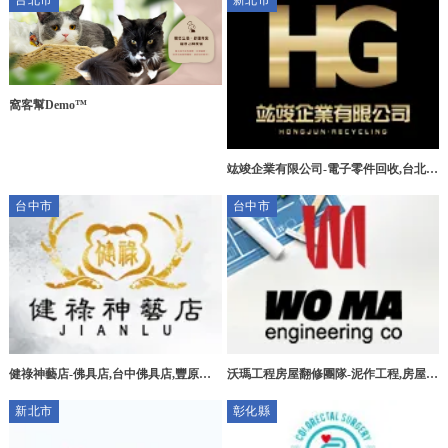
台北市
新北市
窩客幫Demo™
竑竣企業有限公司-電子零件回收,台北電
子零件回收,三峽區電子零件回收,新莊區
台中市
台中市
電子零件回收
健祿神藝店-佛具店,台中佛具店,豐原佛
沃瑪工程房屋翻修團隊-泥作工程,房屋拆
具店,宗教用品買賣
除,台中泥作工程,北屯泥作工程
新北市
彰化縣