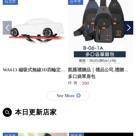
台北市
台中市
WA613 磁吸式無線3D四輪定位
凱匯禮贈品｜禮品公司,禮贈品
儀 (壁掛版)
公司,台中禮品公司,豐原廟會背
多口袋單肩包
心訂製
300
特價
See More
本日更新店家