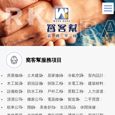
窩客幫服務項目
房屋修繕
土木建築
居家修繕
冷氣空調
室內設計
木工裝潢
廚浴設備
拆除工程
水電工程
建築材料
設備租賃
防水工程
戶外工程
景觀工程
人力派遣
清潔公司
搬家公司
電器維修
製造業
二手買賣
租車公司
開鎖
美食折扣
生活用品
休閒保健