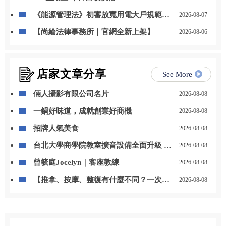
《能源管理法》初審放寬用電大戶規範，
2026-08-07
自用發電、儲能改二擇一
【尚綸法律事務所｜官網全新上架】
2026-08-06
店家文章分享
See More
倆人攝影有限公司名片
2026-08-08
一鍋好味道，成就創業好商機
2026-08-08
招牌人氣美食
2026-08-08
台北大學商學院教室擴音設備全面升級 |
2026-08-08
巧芝家視聽完成 21 間教室擴音音響系統
曾毓庭Jocelyn｜客座教練
2026-08-08
汰換採購案
【推拿、按摩、整復有什麼不同？一次看
2026-08-08
懂傳統整復推拿的差別】