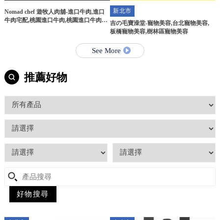
新北市
Nomad chef 遊牧人肉舖-進口牛肉,進口
牛肉宅配,桃園進口牛肉,桃園進口牛肉宅
吉の毛寶澡堂-寵物美容,台北寵物美容,
配
板橋寵物美容,樹林區寵物美容
See More
推薦好物