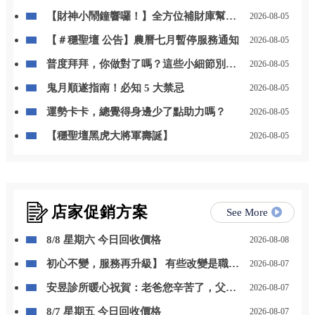
【財神小鬧鐘響囉！】全方位補財庫幫你
2026-08-05
「斬小人、迎貴人」！
【＃穩聖壇 公告】農曆七月暫停服務通知
2026-08-05
普度拜拜，你做對了嗎？這些小細節別忽
2026-08-05
略
鬼月順遂指南！必知 5 大禁忌
2026-08-05
運勢卡卡，總覺得身邊少了點助力嗎？
2026-08-05
【穩聖壇黑虎大將軍壽誕】
2026-08-05
店家促銷方案
See More
8/8 星期六 今日回收價格
2026-08-08
初心不變，服務再升級】 有些改變是職位
2026-08-07
的晉升，更是責任與感謝的累積。 自 115
安昱診所暖心祝賀：老爸您辛苦了，父親
2026-08-07
年 8 月 1 日起，我正式接任尚立汽車北台
節快樂！
中營業一部經理。
8/7 星期五 今日回收價格
2026-08-07