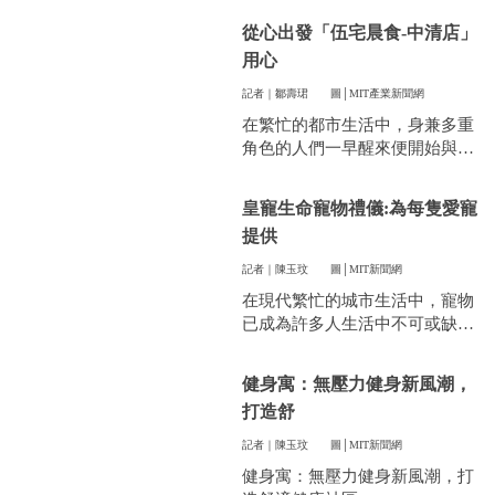
件看似小事卻常常讓人煩惱。像
從心出發「伍宅晨食-中清店」
是衣服太多、空間不夠，或是遇
用心
到突然變天，曬衣服真的讓不少
人感到頭疼。
記者｜鄒壽珺
圖│MIT產業新聞網
在繁忙的都市生活中，身兼多重
角色的人們一早醒來便開始與時
間賽跑，早餐成了開啟美好一天
的關鍵。
皇寵生命寵物禮儀:為每隻愛寵
提供
記者｜陳玉玟
圖│MIT新聞網
在現代繁忙的城市生活中，寵物
已成為許多人生活中不可或缺的
一部分。他們陪伴我們度過無數
個晨昏，帶來無限的歡樂和慰
健身寓：無壓力健身新風潮，
藉。當愛寵的生命走到盡頭時，
打造舒
飼主們往往陷入深深的悲傷，而
如何讓他們走得體面、安心，成
記者｜陳玉玟
圖│MIT新聞網
為每一位寵物家長們心中最重要
健身寓：無壓力健身新風潮，打
的訴求。