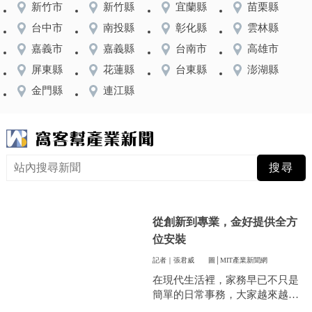
新竹市
新竹縣
宜蘭縣
苗栗縣
台中市
南投縣
彰化縣
雲林縣
嘉義市
嘉義縣
台南市
高雄市
屏東縣
花蓮縣
台東縣
澎湖縣
金門縣
連江縣
從創新到專業，金好提供全方
位安裝
記者｜張君威
圖│MIT產業新聞網
在現代生活裡，家務早已不只是
簡單的日常事務，大家越來越重
視方便和效率，尤其是曬衣服這