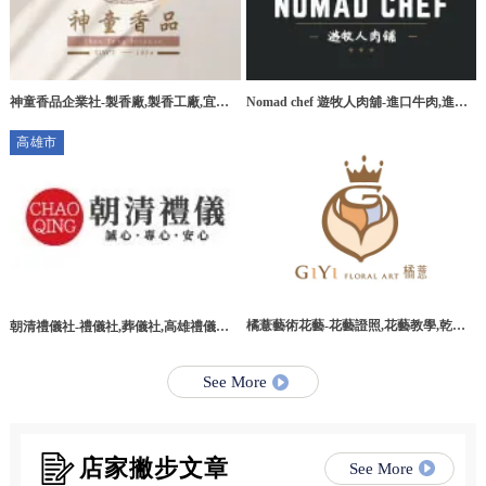
神童香品企業社-製香廠,製香工廠,宜蘭
Nomad chef 遊牧人肉舖-進口牛肉,進口
製香廠,環香工廠
牛肉宅配,桃園進口牛肉,桃園進口牛肉宅
高雄市
配
橘薏藝術花藝-花藝證照,花藝教學,乾燥
朝清禮儀社-禮儀社,葬儀社,高雄禮儀社,
花教學課程,台北乾燥花教學課程
高雄葬儀社,路竹區禮儀社,路竹區葬儀社
See More
店家撇步文章
See More