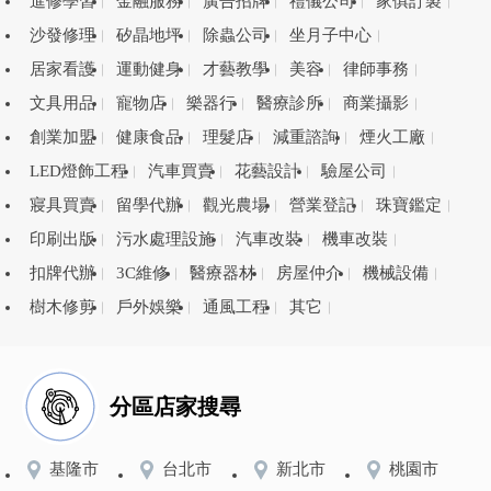
進修學習
金融服務
廣告招牌
禮儀公司
家俱訂製
沙發修理
矽晶地坪
除蟲公司
坐月子中心
居家看護
運動健身
才藝教學
美容
律師事務
文具用品
寵物店
樂器行
醫療診所
商業攝影
創業加盟
健康食品
理髮店
減重諮詢
煙火工廠
LED燈飾工程
汽車買賣
花藝設計
驗屋公司
寢具買賣
留學代辦
觀光農場
營業登記
珠寶鑑定
印刷出版
污水處理設施
汽車改裝
機車改裝
扣牌代辦
3C維修
醫療器材
房屋仲介
機械設備
樹木修剪
戶外娛樂
通風工程
其它
分區店家搜尋
基隆市
台北市
新北市
桃園市