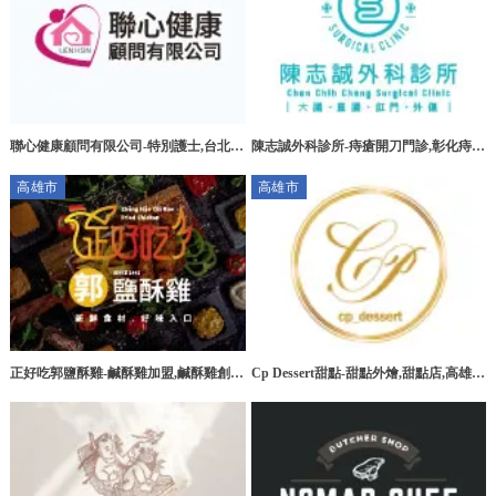
聯心健康顧問有限公司-特別護士,台北特
陳志誠外科診所-痔瘡開刀門診,彰化痔瘡
別護士,板橋特別護士,大安區特別護士
開刀門診,花壇痔瘡開刀門診
高雄市
高雄市
正好吃郭鹽酥雞-鹹酥雞加盟,鹹酥雞創
Cp Dessert甜點-甜點外燴,甜點店,高雄甜
業,高雄鹹酥雞加盟,台南鹹酥雞加盟
點外燴,三民區甜點外燴